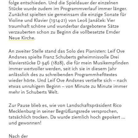
folge entschieden. Und die Spieldauer der einzelnen
Stücke wurde zudem im Programmverlauf immer länger.
Zunächst spielten sie gemeinsam die einzige Sonate für
Violine und Klavier (1914-21) von Leoš Janáček: Vier
traumhaft schöne und wunderbar dargebotene Sätze
verzauberten schon zu Beginn die vollbesetzte Emder
Neue Kirche
.
An zweiter Stelle stand das Solo des Pianisten: Leif Ove
Andsnes spielte Franz Schuberts geheimnisvolle Drei
Klavierstücke D 946 (1828), die für mein Musikempfinden
immer wertvoller werden, seit ich sie in diesem Jahr
anlässlich des zu schreibenden Programmhefttextes
wieder hörte. Und Leif Ove Andsnes vertiefte sich – nach
etwas unruhigem Beginn – von Minute zu Minute immer
mehr in Schuberts Welt.
Zur Pause blieb es, wie von Landschaftspräsident Rico
Mecklenburg in seiner Begrüßungsrede versprochen,
tatsächlich trocken. Da wurde ziemlich hoch gepokert …
und gewonnen!
Nach der