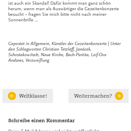
ist auch ein Skandal! Dafür kommt man ganz schön
herum, wenn man als Auswärtiger die Gezeitenkonzerte
besucht – fragen Sie mich bitte nicht nach meiner
Sonnenbrille …
Gepostet in
Allgemein
,
Künstler der Gezeitenkonzerte
Unter
den Schlagworten
Christian Tetzlaff
,
Janácek
,
Schostakowitsch
,
Neue Kirche
,
Bach-Partita
,
Leif-Ove
Andsnes
,
Verzweiflung
Continue
Weltklasse!
Weitermachen?
Reading
Schreibe einen Kommentar