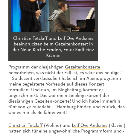
Christian Tetzlaff und Leif Ove Andsnes
beeindruckten beim Gezeitenkonzert in
der Neue Kirche Emden, Foto: Karlheinz
Krämer
Programm der diesjährigen
Gezeitenkonzerte
hervorheben, was nicht der Fall ist, es wäre das heutige.“
– So dezent verklausuliert habe ich im Abendprogramm
meine begeisterte Vorfreude auf dieses Konzert
formuliert. Und nun, im Blogbeitrag, kommt es
ungeschminkt: Das war mein Lieblingskonzert der
diesjährigen Gezeitenkonzerte! Und ich habe immerhin
fünf von 32 miterlebt … Hamburg-Emden und zurück, das
war es mir als Beifahrer wert!
Christian Tetzlaff
(Violine) und
Leif Ove Andsnes
(Klavier)
hatten sich für eine ungewöhnliche Programmform und -