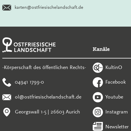
karten@ostfriesischelandschaft.de
Kanäle
KultinO
-Körperschaft des öffentlichen Rechts-
04941 1799-0
Facebook
ol@ostfriesischelandschaft.de
Youtube
Georgswall 1-5 | 26603 Aurich
Instagram
Newsletter