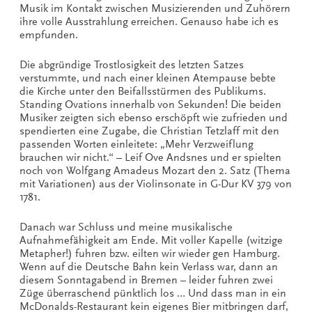
Musik im Kontakt zwischen Musizierenden und Zuhörern
ihre volle Ausstrahlung erreichen. Genauso habe ich es
empfunden.
Die abgründige Trostlosigkeit des letzten Satzes
verstummte, und nach einer kleinen Atempause bebte
die Kirche unter den Beifallsstürmen des Publikums.
Standing Ovations innerhalb von Sekunden! Die beiden
Musiker zeigten sich ebenso erschöpft wie zufrieden und
spendierten eine Zugabe, die Christian Tetzlaff mit den
passenden Worten einleitete: „Mehr Verzweiflung
brauchen wir nicht.“ – Leif Ove Andsnes und er spielten
noch von Wolfgang Amadeus Mozart den 2. Satz (Thema
mit Variationen) aus der Violinsonate in G-Dur KV 379 von
1781.
Danach war Schluss und meine musikalische
Aufnahmefähigkeit am Ende. Mit voller Kapelle (witzige
Metapher!) fuhren bzw. eilten wir wieder gen Hamburg.
Wenn auf die Deutsche Bahn kein Verlass war, dann an
diesem Sonntagabend in Bremen – leider fuhren zwei
Züge überraschend pünktlich los … Und dass man in ein
McDonalds-Restaurant kein eigenes Bier mitbringen darf,