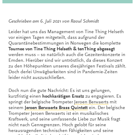
Geschrieben am
6. Juli 2021
von
Raoul Schmidt
Leider hat uns das Management von Tine Thing Helseth
vor einigen Tagen mitgeteilt, dass aufgrund der
Quarantänebestimmungen in Norwegen die komplette
Tournee von Tine Thing Helseth & tenThing abgesagt
werden muss – so natürlich auch die Gezeitenkonzerte in
Emden. Hierüber sind wir untröstlich, da dieses Konzert
zu den Höhepunkten unseres diesjährigen Festivals zählt.
Doch derlei Unwägbarkeiten sind in Pandemie-Zeiten
leider nicht auszuschließen.
Doch nun die gute Nachricht: Es ist uns gelungen,
kurzfristig einen
hochkarätigen Ersatz
zu engagieren. Es
springt der belgische Trompeter
Jeroen Berwaerts
mit
seinem
Jeroen Berwaerts Brass Quintett
ein. Der belgische
Trompeter Jeroen Berwaerts ist ein musikalisches
Kraftwerk, und seine umfassende Liebe zur Musik fragt
nicht nach Genregrenzen. Hoch gelobt für seine
herausragenden technischen Fähigkeiten und seine