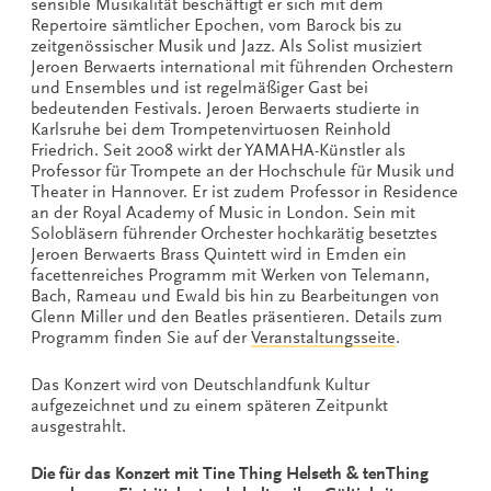
sensible Musikalität beschäftigt er sich mit dem
Repertoire sämtlicher Epochen, vom Barock bis zu
zeitgenössischer Musik und Jazz. Als Solist musiziert
Jeroen Berwaerts international mit führenden Orchestern
und Ensembles und ist regelmäßiger Gast bei
bedeutenden Festivals. Jeroen Berwaerts studierte in
Karlsruhe bei dem Trompetenvirtuosen Reinhold
Friedrich. Seit 2008 wirkt der YAMAHA-Künstler als
Professor für Trompete an der Hochschule für Musik und
Theater in Hannover. Er ist zudem Professor in Residence
an der Royal Academy of Music in London. Sein mit
Solobläsern führender Orchester hochkarätig besetztes
Jeroen Berwaerts Brass Quintett wird in Emden ein
facettenreiches Programm mit Werken von Telemann,
Bach, Rameau und Ewald bis hin zu Bearbeitungen von
Glenn Miller und den Beatles präsentieren. Details zum
Programm finden Sie auf der
Veranstaltungsseite
.
Das Konzert wird von Deutschlandfunk Kultur
aufgezeichnet und zu einem späteren Zeitpunkt
ausgestrahlt.
Die für das Konzert mit Tine Thing Helseth & tenThing