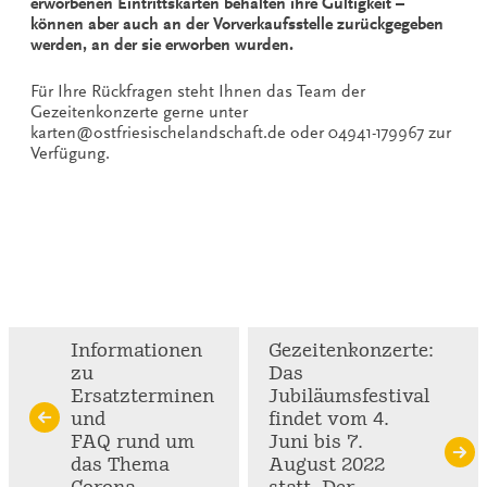
erworbenen Eintrittskarten behalten ihre Gültigkeit –
können aber auch an der Vorverkaufsstelle zurückgegeben
werden, an der sie erworben wurden.
Für Ihre Rückfragen steht Ihnen das Team der
Gezeitenkonzerte gerne unter
karten@ostfriesischelandschaft.de oder 04941-179967 zur
Verfügung.
Continue
Informationen
Gezeitenkonzerte:
zu
Das
Reading
Ersatzterminen
Jubiläumsfestival
und
findet vom 4.
FAQ rund um
Juni bis 7.
das Thema
August 2022
Corona
statt. Der