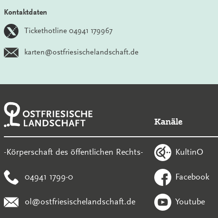
Kontaktdaten
Tickethotline 04941 179967
karten@ostfriesischelandschaft.de
Kanäle
KultinO
-Körperschaft des öffentlichen Rechts-
04941 1799-0
Facebook
ol@ostfriesischelandschaft.de
Youtube