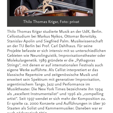
Thilo Thomas Krigar, Foto: privat
Thilo Thomas Krigar studierte Musik an der UdK, Berlin.
Cellostudium bei Markus Nyikos, Ottomar Borwitzky,
Stanislav Apolin und Siegfried Palm. Musikwissenschaft
an der TU Berlin bei Prof. Carl Dahlhaus. Für seine
Projekte befasste er sich intensiv mit so unterschiedlichen
Gebieten wie Neurolinguistik, Improvisationstheater oder
Molekulargenetik. 1989 gründete er die „Pythagoras
Strings“, mit denen er auf internationalen Festivals auch
eigene Werke aufführte. Als Cellist interpretiert er das
klassische Repertoire und zeitgenössische Musik und
erweitert sein Spektrum mit generativer Improvisation,
argentinischem Tango, Jazz und Performance im
Musiktheater. Die New York Times bezeichnete ihn 1994
als „excellent Instrumentalist“ und 1996 als „compelling
artist“. Seit 1997 wendet er sich mehr der Komposition zu.
Er spielte ca. 2000 Konzerte und Aufführungen in über 30
Staaten als Solist und Kammermusiker. Daneben war er
auch pädagogisch tätig.