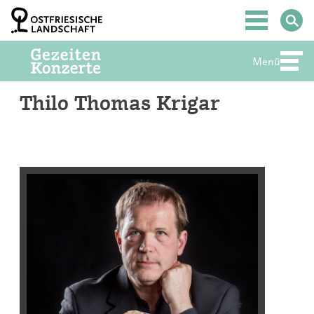
Zum
Inhalt
Hauptmenü
springen
Menü
Abte
Thilo Thomas Krigar