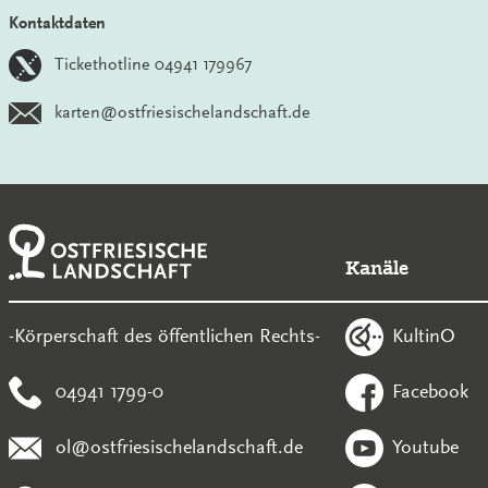
Kontaktdaten
Tickethotline 04941 179967
karten@ostfriesischelandschaft.de
Kanäle
KultinO
-Körperschaft des öffentlichen Rechts-
04941 1799-0
Facebook
ol@ostfriesischelandschaft.de
Youtube