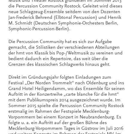
Musik und Theater Rostock gründeten im Sommer 2013
die Percussion Community Rostock. Geleitet wird dieses
neue Schlagzeug-Ensemble seitdem von den Dozenten
Jan-Frederick Behrend (Elbtonal Percussion) und Henrik
M. Schmidt (Deutschen Symphonie-Orchesters Berlin,
Symphonic-Percussion-Berlin).
Die Percussion Community hat es sich zur Aufgabe
gemacht, die Stilistiken der verschiedenen Abteilungen
der hmt von Klassik bis Pop-/Weltmusik zu vereinen und
bedient dadurch ein Repertoire, das weit über die
Grenzen des klassischen Schlagwerks hinaus geht.
Direkt im Gründungsjahr folgten Einladungen zum
Festival „Der Norden Trommelt“ nach Oldenburg und ins
Grand Hotel Heiligendamm, wo das Ensemble für seinen
Auftritt in der Konzertreihe „carte blanche für die hmt“
mit dem Publikumspreis 2014 ausgezeichnet wurde. Im
Sommer 2015 spielte die Percussion Community Rostock
erstmalig im Rahmen der Festspiele Mecklenburg-
Vorpommern bei einem Konzert in Neubrandenburg. Es
folgte u. a. ein Auftritt auf der großen Bühne des
Mecklenburg-Vorpommern Tages in Güstrow im Juli 2016
und weitere Konzerte im Rahmen der Festspiele MV. Im