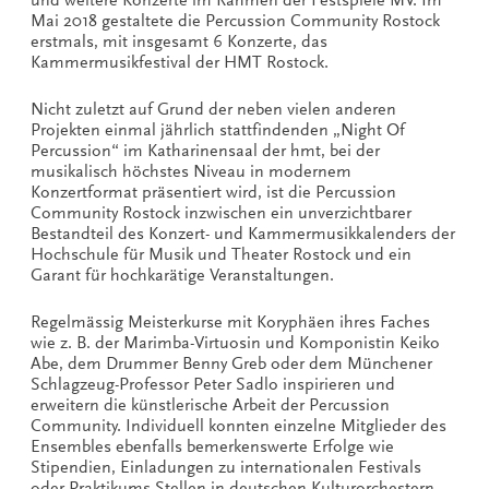
Mai 2018 gestaltete die Percussion Community Rostock
erstmals, mit insgesamt 6 Konzerte, das
Kammermusikfestival der HMT Rostock.
Nicht zuletzt auf Grund der neben vielen anderen
Projekten einmal jährlich stattfindenden „Night Of
Percussion“ im Katharinensaal der hmt, bei der
musikalisch höchstes Niveau in modernem
Konzertformat präsentiert wird, ist die Percussion
Community Rostock inzwischen ein unverzichtbarer
Bestandteil des Konzert- und Kammermusikkalenders der
Hochschule für Musik und Theater Rostock und ein
Garant für hochkarätige Veranstaltungen.
Regelmässig Meisterkurse mit Koryphäen ihres Faches
wie z. B. der Marimba-Virtuosin und Komponistin Keiko
Abe, dem Drummer Benny Greb oder dem Münchener
Schlagzeug-Professor Peter Sadlo inspirieren und
erweitern die künstlerische Arbeit der Percussion
Community. Individuell konnten einzelne Mitglieder des
Ensembles ebenfalls bemerkenswerte Erfolge wie
Stipendien, Einladungen zu internationalen Festivals
oder Praktikums-Stellen in deutschen Kulturorchestern