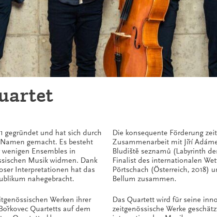
uartet
1 gegründet und hat sich durch
Die konsequente Förderung zeit
 Namen gemacht. Es besteht
Zusammenarbeit mit Jiří Adám
er wenigen Ensembles in
Bludiště seznamů (Labyrinth der
nössischen Musik widmen. Dank
Finalist des internationalen W
ser Interpretationen hat das
Pörtschach (Österreich, 2018) u
ublikum nahegebracht.
Bellum zusammen.
eitgenössischen Werken ihrer
Das Quartett wird für seine inn
 Bořkovec Quartetts auf dem
zeitgenössische Werke geschätzt