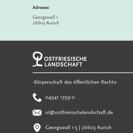
Adresse:
Georgswall 1
26603 Aurich
-Körperschaft des öffentlichen Rechts-
04941 1799-0
ol@ostfriesischelandschaft.de
Georgswall 1-5 | 26603 Aurich