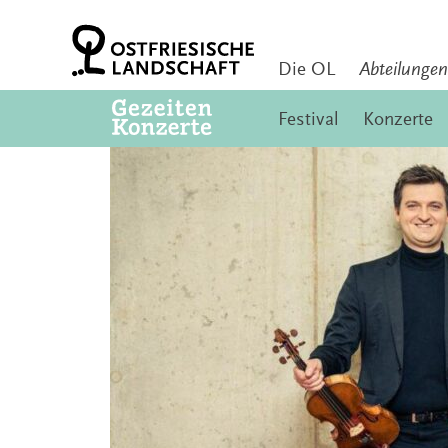
Zum
Inhalt
springen
Die OL
Abteilungen
Festival
Konzerte