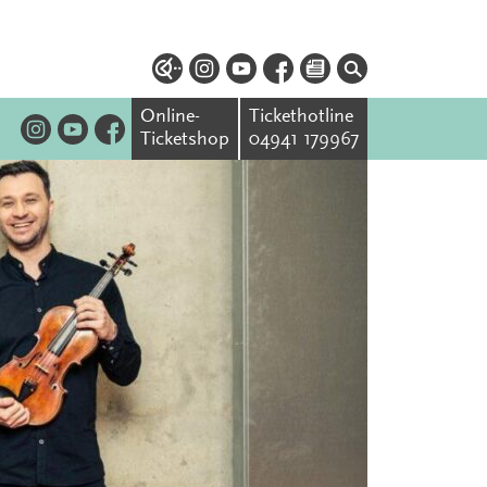
Online-
Tickethotline
Ticketshop
04941 179967