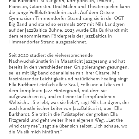
Ella Burkhardt ist Sängerin, Komponistin, Texterin,
Pianistin, Gitarristin. Und Malen und Theaterspielen kann
die junge Vollblutkünstlerin auch. Auf dem Ostsee-
Gymnasium Timmendorfer Strand sang sie in der OGT
Big Band und stand so erstmals 2017 mit Nils Landgren
auf der JazzBaltica Bühne. 2023 wurde Ella Burkhardt mit
dem renommierten Förderpreis der JazzBaltica in
Timmendorfer Strand ausgezeichnet.
Seit 2020 studiert die vielversprechende
Nachwuchskünstlerin in Maastricht Jazzgesang und hat
bereits in den verschiedensten Gruppierungen gesungen,
sei es mit Big Band oder alleine mit ihrer Gitarre. Mit
faszinierender Leichtigkeit und natürlichem Feeling singt
Ella Burkhardt einfach alles: Soul, Folk und all dies mit
dem komplexen Jazz-Hintergrund, mit dem sie
aufgewachsen ist, und mit einer tief empfundenen
Weltsicht. „Sie lebt, was sie liebt“, sagt Nils Landgren, der
auch künstlerischer Leiter von JazzBaltica ist, über Ella
Burkhardt. Sie tritt in die Fußstapfen der großen Ella
Fitzgerald und geht weiter ihren eigenen Weg. „Let the
wind carry me“, sagt sie über sich selbst. „Ich schaue, wo
die Musik mich hinführt.“