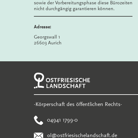
sowie der Vorbereitungsphase diese Bürozeiten
nicht durchgängig garantieren können.
Adresse:
Georgswall 1
26603 Aurich
-Körperschaft des öffentlichen Rechts-
04941 1799-0
ol@ostfriesischelandschaft.de