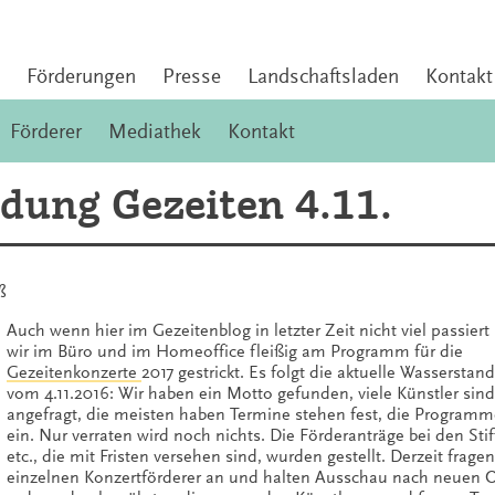
Förderungen
Presse
Landschaftsladen
Kontakt
Förderer
Mediathek
Kontakt
ung Gezeiten 4.11.
ß
Auch wenn hier im Gezeitenblog in letzter Zeit nicht viel passiert 
wir im Büro und im Homeoffice fleißig am Programm für die
Gezeitenkonzerte
2017 gestrickt. Es folgt die aktuelle Wassersta
vom 4.11.2016: Wir haben ein Motto gefunden, viele Künstler sin
angefragt, die meisten haben Termine stehen fest, die Programm
ein. Nur verraten wird noch nichts. Die Förderanträge bei den St
etc., die mit Fristen versehen sind, wurden gestellt. Derzeit fragen
einzelnen Konzertförderer an und halten Ausschau nach neuen O