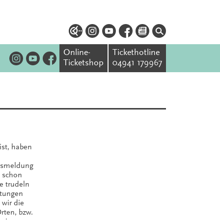
Online-
Tickethotline
Ticketshop
04941 179967
ist, haben
ndsmeldung
d schon
e trudeln
iftungen
 wir die
rten, bzw.