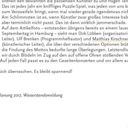
ordnen den bewährten die passenden Künstler zu und fragen Te
Das ist jedes Jahr ein kniffliges Puzzle-Spiel, was jeden von uns ku
zum Verzweifeln bringt, wenn mal wieder gerade irgendetwas nich
Am Schlimmsten ist es, wenn Künstler zwar großes Interesse hab
aber terminlich nicht passt. Das ist dann wirklich jammerschade.
Auf dem Artikelfoto – entstanden übrigens bereits an einem laue
Septembertag in Hamburg – sieht man Dirk Lübben (organisatori
Leiter). Ulf Brenken (Programmheftautor) und
Matthias Kirschner
(künstlerischer Leiter), die über den verschiedenen Optionen brüt
die Findung des Mottos bedurfte lange Überlegungen. Letztendli
wir durch Blödeln im Zug auf den auf offene Ohren stoßenden V
 Auf jeden Fall passt es zu den Gezeitenkonzerten und vor allem 
ich überraschen. Es bleibt spannend!
lanung 2017
,
Wasserstandsmeldung