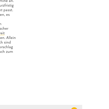
rmine an.
rzfristig
t passt.
en, es
n
scher
eit
en. Allein
ch sind
orschlag
auch zum