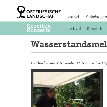
Zum
Inhalt
springen
Die OL
Abteilungen
Festival
Konzerte
Wasserstandsmeld
Geschrieben am
4. November 2016
von
Wibke He