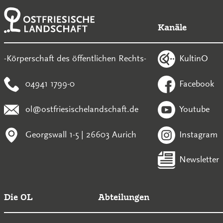
Kanäle
KultinO
-Körperschaft des öffentlichen Rechts-
04941 1799-0
Facebook
ol@ostfriesischelandschaft.de
Youtube
Georgswall 1-5 | 26603 Aurich
Instagram
Newsletter
Die OL
Abteilungen