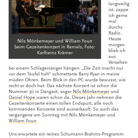
langweilig
ist, zappe
ich gerne
mal
durchs
Radio.
Heute
Nils Mönkemeyer und William Youn
morgen
beim Gezeitenkonzert in Remels, Foto:
blieb ich
Karlheinz Krämer
aus
Versehen
bei einem Schlagersänger hängen: „Die Zeit macht nur
vor dem Teufel halt“ schmetterte Barry Ryan in meine
müden Ohren. Beim Blick in den PC wurde bewusst, wie
recht er doch hat: Das nächste Konzert ist schon die
Nummer 30 in Dangast, sogar
Nils Mönkemeyer
und
Daniel Hope
waren schon da. Dieses Jahr nehmen die
Gezeitenkonzerte einen tollen Endspurt, alle noch
kommenden Konzerte sind ausverkauft. So auch das
vergangene am Sonntag mit Nils Mönkemeyer und
William Youn.
Uns erwartete ein reines Schumann-Brahms-Programm