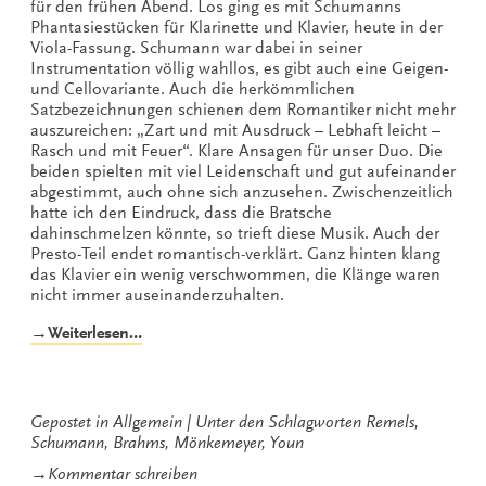
für den frühen Abend. Los ging es mit Schumanns
Phantasiestücken für Klarinette und Klavier, heute in der
Viola-Fassung. Schumann war dabei in seiner
Instrumentation völlig wahllos, es gibt auch eine Geigen-
und Cellovariante. Auch die herkömmlichen
Satzbezeichnungen schienen dem Romantiker nicht mehr
auszureichen: „Zart und mit Ausdruck – Lebhaft leicht –
Rasch und mit Feuer“. Klare Ansagen für unser Duo. Die
beiden spielten mit viel Leidenschaft und gut aufeinander
abgestimmt, auch ohne sich anzusehen. Zwischenzeitlich
hatte ich den Eindruck, dass die Bratsche
dahinschmelzen könnte, so trieft diese Musik. Auch der
Presto-Teil endet romantisch-verklärt. Ganz hinten klang
das Klavier ein wenig verschwommen, die Klänge waren
nicht immer auseinanderzuhalten.
„Romantische
→Weiterlesen…
Raritäten
in
Remels“
Gepostet in
Allgemein
Unter den Schlagworten
Remels
,
Schumann
,
Brahms
,
Mönkemeyer
,
Youn
zu
→
Kommentar schreiben