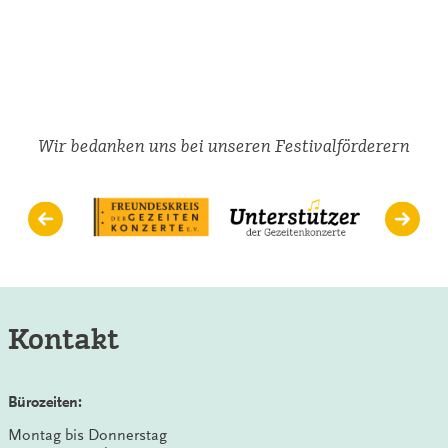
Romantische
Raritäten
in
Remels
Wir bedanken uns bei unseren Festivalförderern
Kontakt
Bürozeiten:
Montag bis Donnerstag