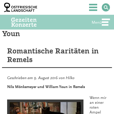
Zum
Inhalt
Hauptmenü
springen
Menü
Abte
Youn
Romantische Raritäten in
Remels
Geschrieben am
9. August 2016
von
Hilko
Nils Mönkemeyer und William Youn in Remels
Wenn mir
an einer
roten
Ampel