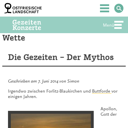
Zum
Inhalt
Hauptmenü
springen
Menü
Abte
Wette
Die Gezeiten – Der Mythos
Geschrieben am
7. Juni 2014
von
Simon
Irgendwo zwischen Forlitz-Blaukirchen und
Buttforde
vor
einigen Jahren.
Apollon,
Gott der