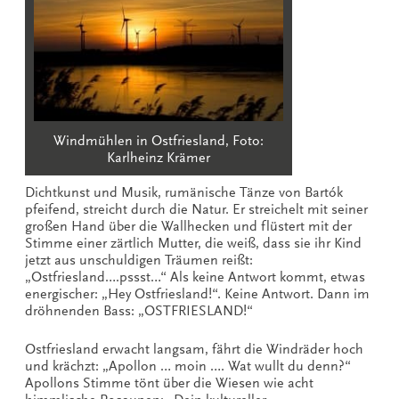
Windmühlen in Ostfriesland, Foto:
Karlheinz Krämer
Dichtkunst und Musik, rumänische Tänze von Bartók
pfeifend, streicht durch die Natur. Er streichelt mit seiner
großen Hand über die Wallhecken und flüstert mit der
Stimme einer zärtlich Mutter, die weiß, dass sie ihr Kind
jetzt aus unschuldigen Träumen reißt:
„Ostfriesland….pssst…“ Als keine Antwort kommt, etwas
energischer: „Hey Ostfriesland!“. Keine Antwort. Dann im
dröhnenden Bass: „OSTFRIESLAND!“
Ostfriesland erwacht langsam, fährt die Windräder hoch
und krächzt: „Apollon … moin …. Wat wullt du denn?“
Apollons Stimme tönt über die Wiesen wie acht