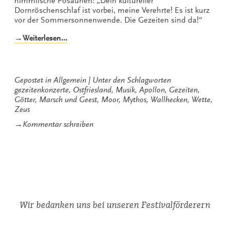
himmlische Posaunen: „Dein kultureller
Dornröschenschlaf ist vorbei, meine Verehrte! Es ist kurz
vor der Sommersonnenwende. Die Gezeiten sind da!“
„Die
→Weiterlesen…
Gezeiten
–
Der
Mythos“
Gepostet in
Allgemein
Unter den Schlagworten
gezeitenkonzerte
,
Ostfriesland
,
Musik
,
Apollon
,
Gezeiten
,
Götter
,
Marsch und Geest
,
Moor
,
Mythos
,
Wallhecken
,
Wette
,
Zeus
zu
→
Kommentar schreiben
Die
Gezeiten
–
Der
Mythos
Wir bedanken uns bei unseren Festivalförderern