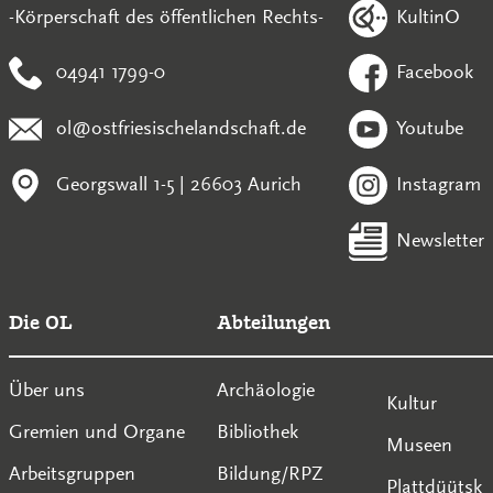
KultinO
-Körperschaft des öffentlichen Rechts-
04941 1799-0
Facebook
ol@ostfriesischelandschaft.de
Youtube
Georgswall 1-5 | 26603 Aurich
Instagram
Newsletter
Die OL
Abteilungen
Über uns
Archäologie
Kultur
Gremien und Organe
Bibliothek
Museen
Arbeitsgruppen
Bildung/RPZ
Plattdüütsk