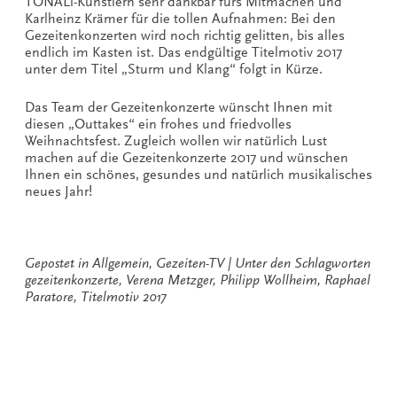
TONALi-Künstlern sehr dankbar fürs Mitmachen und
Karlheinz Krämer für die tollen Aufnahmen: Bei den
Gezeitenkonzerten wird noch richtig gelitten, bis alles
endlich im Kasten ist. Das endgültige Titelmotiv 2017
unter dem Titel „Sturm und Klang“ folgt in Kürze.
Das Team der Gezeitenkonzerte wünscht Ihnen mit
diesen „Outtakes“ ein frohes und friedvolles
Weihnachtsfest. Zugleich wollen wir natürlich Lust
machen auf die Gezeitenkonzerte 2017 und wünschen
Ihnen ein schönes, gesundes und natürlich musikalisches
neues Jahr!
Gepostet in
Allgemein
,
Gezeiten-TV
Unter den Schlagworten
gezeitenkonzerte
,
Verena Metzger
,
Philipp Wollheim
,
Raphael
Paratore
,
Titelmotiv 2017