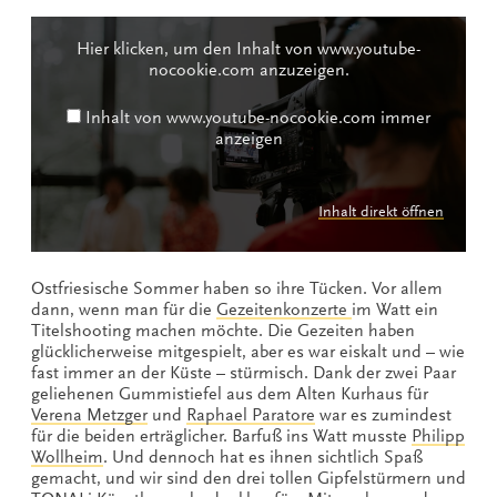
Inhalt
von
Hier klicken, um den Inhalt von www.youtube-
www.youtube-
nocookie.com anzuzeigen.
nocookie.com
anzeigen
Inhalt von www.youtube-nocookie.com immer
anzeigen
Inhalt direkt öffnen
Ostfriesische Sommer haben so ihre Tücken. Vor allem
dann, wenn man für die
Gezeitenkonzerte
im Watt ein
Titelshooting machen möchte. Die Gezeiten haben
glücklicherweise mitgespielt, aber es war eiskalt und – wie
fast immer an der Küste – stürmisch. Dank der zwei Paar
geliehenen Gummistiefel aus dem Alten Kurhaus für
Verena Metzger
und
Raphael Paratore
war es zumindest
für die beiden erträglicher. Barfuß ins Watt musste
Philipp
Wollheim
. Und dennoch hat es ihnen sichtlich Spaß
gemacht, und wir sind den drei tollen Gipfelstürmern und