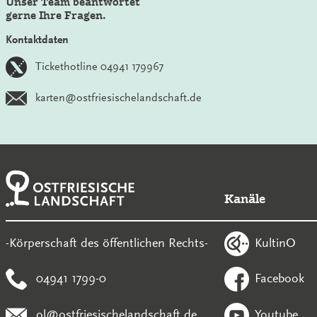
Unser Team beantwortet
gerne Ihre Fragen.
Kontaktdaten
Tickethotline 04941 179967
karten@ostfriesischelandschaft.de
Kanäle
KultinO
-Körperschaft des öffentlichen Rechts-
04941 1799-0
Facebook
ol@ostfriesischelandschaft.de
Youtube