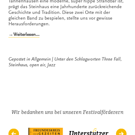
Tannenhausen eine moderne, super hippe Strandbar ist,
prägt das Steinhaus eine Jahrhunderte zurückreichende
Geschichte und Tradition. Diese zwei Orte mit der
gleichen Band zu bespielen, stellte uns vor gewisse
Herausforderungen.
„Three
→Weiterlesen…
Fall
&
Melane
holen
Gepostet in
Allgemein
Unter den Schlagworten
Three Fall
,
den
Steinhaus
,
open air
,
Jazz
Sommer
zurück“
Wir bedanken uns bei unseren Festivalförderern