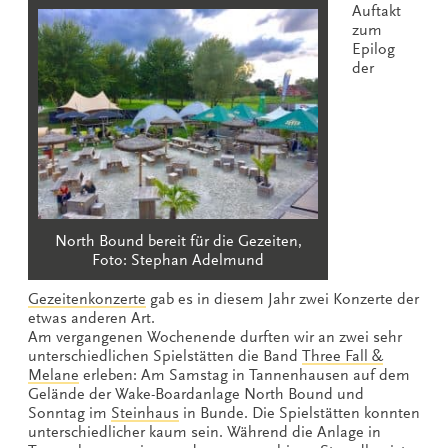
Auftakt
zum
Epilog
der
North Bound bereit für die Gezeiten,
Foto: Stephan Adelmund
Gezeitenkonzerte
gab es in diesem Jahr zwei Konzerte der
etwas anderen Art.
Am vergangenen Wochenende durften wir an zwei sehr
unterschiedlichen Spielstätten die Band
Three Fall &
Melane
erleben: Am Samstag in Tannenhausen auf dem
Gelände der Wake-Boardanlage North Bound und
Sonntag im
Steinhaus
in Bunde. Die Spielstätten konnten
unterschiedlicher kaum sein. Während die Anlage in