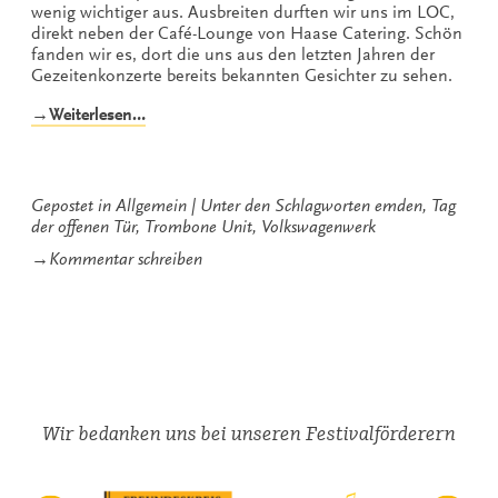
wenig wichtiger aus. Ausbreiten durften wir uns im LOC,
direkt neben der Café-Lounge von Haase Catering. Schön
fanden wir es, dort die uns aus den letzten Jahren der
Gezeitenkonzerte bereits bekannten Gesichter zu sehen.
„Interessante
→Weiterlesen…
Erfahrungen
des
Gezeiten-
Teams
Gepostet in
Allgemein
Unter den Schlagworten
emden
,
Tag
im
der offenen Tür
,
Trombone Unit
,
Volkswagenwerk
Volkswagenwerk“
zu
→
Kommentar schreiben
Interessante
Erfahrungen
des
Gezeiten-
Teams
im
Volkswagenwerk
Wir bedanken uns bei unseren Festivalförderern