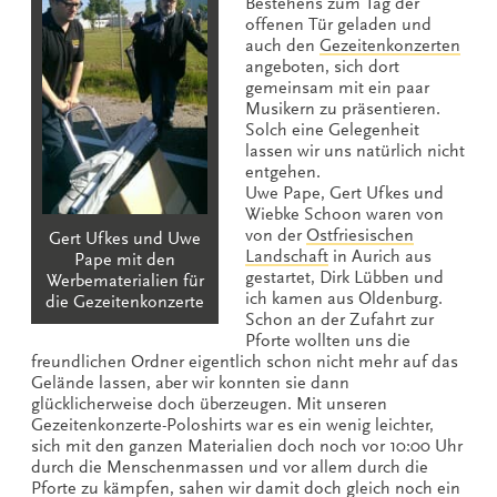
Bestehens zum Tag der
offenen Tür geladen und
auch den
Gezeitenkonzerten
angeboten, sich dort
gemeinsam mit ein paar
Musikern zu präsentieren.
Solch eine Gelegenheit
lassen wir uns natürlich nicht
entgehen.
Uwe Pape, Gert Ufkes und
Wiebke Schoon waren von
von der
Ostfriesischen
Gert Ufkes und Uwe
Landschaft
in Aurich aus
Pape mit den
gestartet, Dirk Lübben und
Werbematerialien für
ich kamen aus Oldenburg.
die Gezeitenkonzerte
Schon an der Zufahrt zur
Pforte wollten uns die
freundlichen Ordner eigentlich schon nicht mehr auf das
Gelände lassen, aber wir konnten sie dann
glücklicherweise doch überzeugen. Mit unseren
Gezeitenkonzerte-Poloshirts war es ein wenig leichter,
sich mit den ganzen Materialien doch noch vor 10:00 Uhr
durch die Menschenmassen und vor allem durch die
Pforte zu kämpfen, sahen wir damit doch gleich noch ein