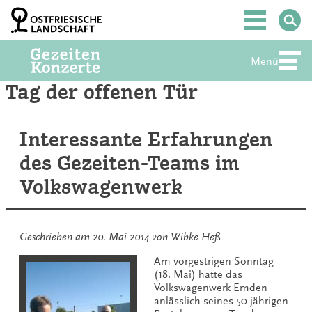
Zum
Inhalt
Hauptmenü
springen
Menü
Abte
Tag der offenen Tür
Interessante Erfahrungen
des Gezeiten-Teams im
Volkswagenwerk
Geschrieben am
20. Mai 2014
von
Wibke Heß
Am vorgestrigen Sonntag
(18. Mai) hatte das
Volkswagenwerk Emden
anlässlich seines 50-jährigen