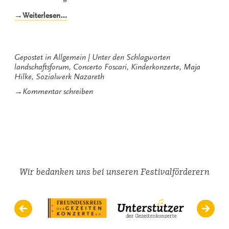
„Tanzen?
→Weiterlesen…
Ja,
bitte!“
Gepostet in
Allgemein
Unter den Schlagworten
landschaftsforum
,
Concerto Foscari
,
Kinderkonzerte
,
Maja
Hilke
,
Sozialwerk Nazareth
zu
→
Kommentar schreiben
Tanzen?
Ja,
bitte!
Wir bedanken uns bei unseren Festivalförderern