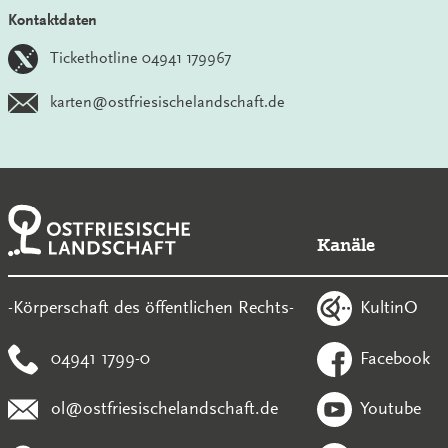
Kontaktdaten
Tickethotline 04941 179967
karten@ostfriesischelandschaft.de
Kanäle
KultinO
-Körperschaft des öffentlichen Rechts-
04941 1799-0
Facebook
ol@ostfriesischelandschaft.de
Youtube