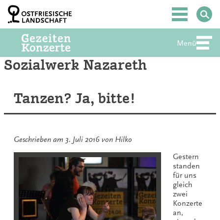
Zum
Inhalt
Hauptmenü
springen
Menü
Abte
Sozialwerk Nazareth
Tanzen? Ja, bitte!
Geschrieben am
3. Juli 2016
von
Hilko
Gestern
standen
für uns
gleich
zwei
Konzerte
an,