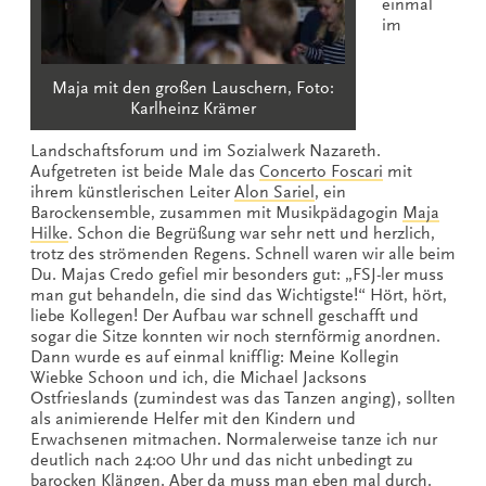
einmal
im
Maja mit den großen Lauschern, Foto:
Karlheinz Krämer
Landschaftsforum und im Sozialwerk Nazareth.
Aufgetreten ist beide Male das
Concerto Foscari
mit
ihrem künstlerischen Leiter
Alon Sariel
, ein
Barockensemble, zusammen mit Musikpädagogin
Maja
Hilke
. Schon die Begrüßung war sehr nett und herzlich,
trotz des strömenden Regens. Schnell waren wir alle beim
Du. Majas Credo gefiel mir besonders gut: „FSJ-ler muss
man gut behandeln, die sind das Wichtigste!“ Hört, hört,
liebe Kollegen! Der Aufbau war schnell geschafft und
sogar die Sitze konnten wir noch sternförmig anordnen.
Dann wurde es auf einmal knifflig: Meine Kollegin
Wiebke Schoon und ich, die Michael Jacksons
Ostfrieslands (zumindest was das Tanzen anging), sollten
als animierende Helfer mit den Kindern und
Erwachsenen mitmachen. Normalerweise tanze ich nur
deutlich nach 24:00 Uhr und das nicht unbedingt zu
barocken Klängen. Aber da muss man eben mal durch.