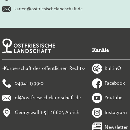
karten@ostfriesischelandschaft.de
Kanäle
KultinO
-Körperschaft des öffentlichen Rechts-
04941 1799-0
Facebook
ol@ostfriesischelandschaft.de
Youtube
Georgswall 1-5 | 26603 Aurich
Instagram
Newsletter