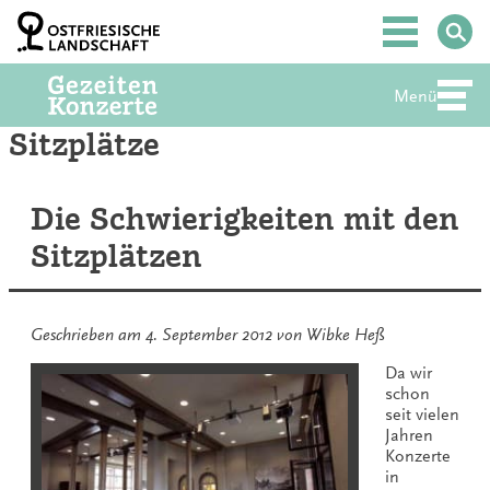
Zum
Inhalt
Hauptmenü
springen
Menü
Abte
Sitzplätze
Die Schwierigkeiten mit den
Sitzplätzen
Geschrieben am
4. September 2012
von
Wibke Heß
Da wir
schon
seit vielen
Jahren
Konzerte
in