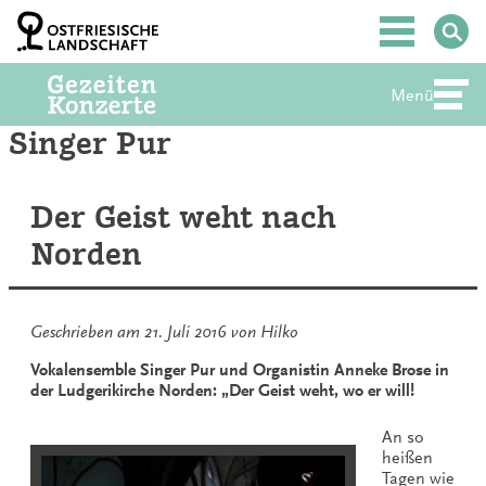
Zum
Inhalt
Hauptmenü
springen
Menü
Abte
Singer Pur
Der Geist weht nach
Norden
Geschrieben am
21. Juli 2016
von
Hilko
Vokalensemble Singer Pur und Organistin Anneke Brose in
der Ludgerikirche Norden: „Der Geist weht, wo er will!
An so
heißen
Tagen wie