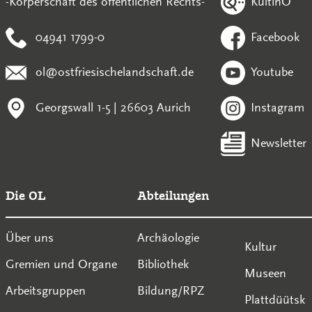
KultinO
-Körperschaft des öffentlichen Rechts-
04941 1799-0
Facebook
ol@ostfriesischelandschaft.de
Youtube
Georgswall 1-5 | 26603 Aurich
Instagram
Newsletter
Die OL
Abteilungen
Über uns
Archäologie
Kultur
Gremien und Organe
Bibliothek
Museen
Arbeitsgruppen
Bildung/RPZ
Plattdüütsk