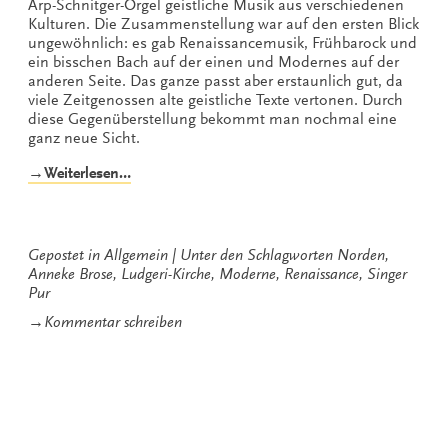
Arp-Schnitger-Orgel geistliche Musik aus verschiedenen
Kulturen. Die Zusammenstellung war auf den ersten Blick
ungewöhnlich: es gab Renaissancemusik, Frühbarock und
ein bisschen Bach auf der einen und Modernes auf der
anderen Seite. Das ganze passt aber erstaunlich gut, da
viele Zeitgenossen alte geistliche Texte vertonen. Durch
diese Gegenüberstellung bekommt man nochmal eine
ganz neue Sicht.
„Der
→Weiterlesen…
Geist
weht
nach
Norden“
Gepostet in
Allgemein
Unter den Schlagworten
Norden
,
Anneke Brose
,
Ludgeri-Kirche
,
Moderne
,
Renaissance
,
Singer
Pur
zu
→
Kommentar schreiben
Der
Geist
weht
nach
Norden