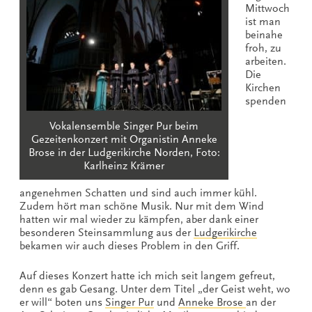
Mittwoch
ist man
beinahe
froh, zu
arbeiten.
Die
Kirchen
spenden
Vokalensemble Singer Pur beim
Gezeitenkonzert mit Organistin Anneke
Brose in der Ludgerikirche Norden, Foto:
Karlheinz Krämer
angenehmen Schatten und sind auch immer kühl.
Zudem hört man schöne Musik. Nur mit dem Wind
hatten wir mal wieder zu kämpfen, aber dank einer
besonderen Steinsammlung aus der
Ludgerikirche
bekamen wir auch dieses Problem in den Griff.
Auf dieses Konzert hatte ich mich seit langem gefreut,
denn es gab Gesang. Unter dem Titel „der Geist weht, wo
er will“ boten uns
Singer Pur
und
Anneke Brose
an der