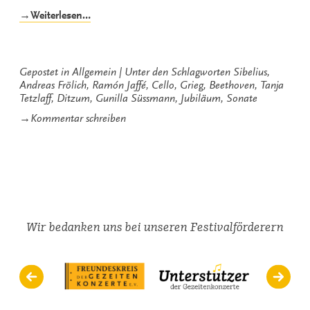
„Happy
→Weiterlesen…
Birthday
in
Ditzum“
Gepostet in
Allgemein
Unter den Schlagworten
Sibelius
,
Andreas Frölich
,
Ramón Jaffé
,
Cello
,
Grieg
,
Beethoven
,
Tanja
Tetzlaff
,
Ditzum
,
Gunilla Süssmann
,
Jubiläum
,
Sonate
zu
→
Kommentar schreiben
Happy
Birthday
in
Ditzum
Wir bedanken uns bei unseren Festivalförderern