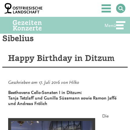
Zum
Inhalt
Hauptmenü
springen
Menü
Abte
Sibelius
Happy Birthday in Ditzum
Geschrieben am
17. Juli 2016
von
Hilko
Beethovens Cello-Sonaten I in Ditzum:
Tanja Tetzlaff und Gunilla Süssmann sowie Ramon Jaffé
und Andreas Frölich
Die