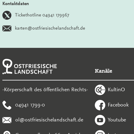
Kontaktdaten
Tickethotline 04941 179967
karten@ostfriesischelandschaft.de
Kanäle
KultinO
-Körperschaft des öffentlichen Rechts-
04941 1799-0
Facebook
ol@ostfriesischelandschaft.de
Youtube