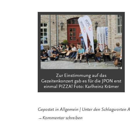
Zur Einstimmung auf das
Gezeitenkonzert gab es für die JPON erst
einmal PIZZA! Foto: Karlheinz Krämer
Gepostet in
Allgemein
Unter den Schlagworten
A
zu
→
Kommentar schreiben
Short
Ride