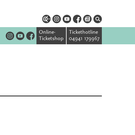
Online-
Tickethotline
Ticketshop
04941 179967