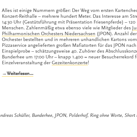
Alles ist einige Nummern größer: Der Weg vom ersten Kartenchec
Konzert-Reithalle – mehrere hundert Meter. Das Interesse am St
14:30 Uhr (Gestütsführung mit Präsentation Friesenpferde) – 120
Menschen. Zahlenmäßig etwa ebenso viele wie Mitglieder des
Ju
Philharmonischen Orchesters Niedersachsen
(JPON). Anzahl de
Orchester bestellten und in mehreren unhandlichen Kartons vom
Pizzaservice angelieferten großen Mafiatorten für das JPON nach
Einspielprobe – schätzungsweise 40. Zuhörer des Abschlusskonze
Bunderhee um 17:00 Uhr – knapp 1.400 = neuer Besucherrekord fu
Einzelveranstaltung der
Gezeitenkonzerte
!
„Short
→Weiterlesen…
Ride
in
a
Fast
Machine“
ndreas Schüller
,
Bunderhee
,
JPON
,
Polderhof
,
Ring ohne Worte
,
Short 