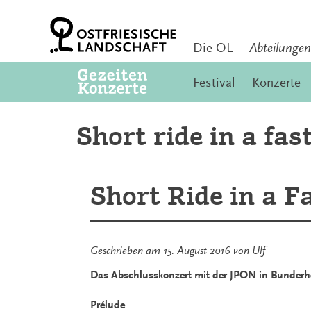
Zum
Inhalt
springen
Die OL
Abteilungen
Festival
Konzerte
Short ride in a fa
Short Ride in a 
Geschrieben am
15. August 2016
von
Ulf
Das Abschlusskonzert mit der JPON in Bunderh
Prélude