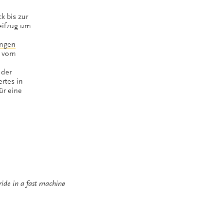
k bis zur
reifzug um
ngen
r vom
 der
rtes in
̈r eine
ride in a fast machine