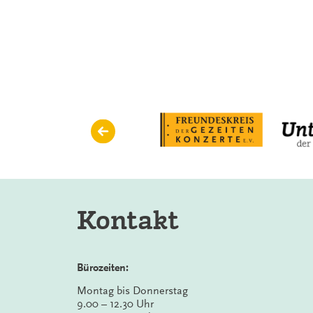
in
a
Fast
Machine
Kontakt
Bürozeiten:
Montag bis Donnerstag
9.00 – 12.30 Uhr