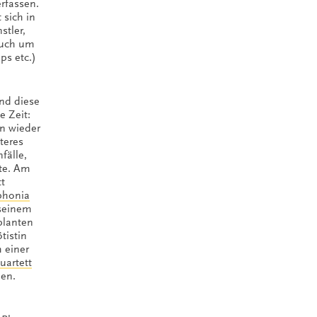
rfassen.
 sich in
nstler,
auch um
ps etc.)
nd diese
e Zeit:
on wieder
teres
älle,
lte. Am
tt
phonia
 seinem
planten
tistin
h einer
uartett
en.