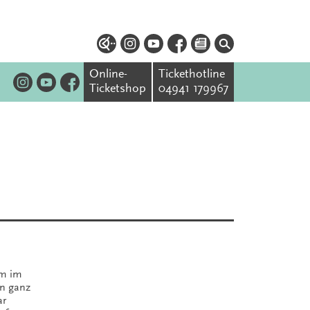
Online-
Tickethotline
Ticketshop
04941 179967
um im
en ganz
ar