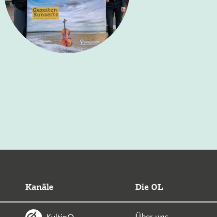
Kanäle
Die OL
Über uns