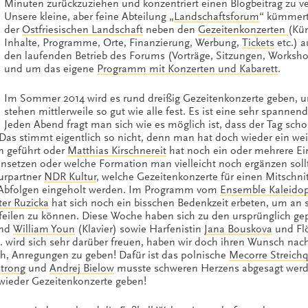
Minuten zurückzuziehen und konzentriert einen Blogbeitrag zu ve
Unsere kleine, aber feine Abteilung „
Landschaftsforum
“ kümmert
der
Ostfriesischen Landschaft
neben den
Gezeitenkonzerten
(Kü
Inhalte, Programme, Orte, Finanzierung, Werbung,
Tickets
etc.) 
den laufenden Betrieb des Forums (Vorträge, Sitzungen, Worksho
und um das eigene
Programm mit Konzerten und Kabarett
.
Im Sommer 2014 wird es rund dreißig Gezeitenkonzerte geben, u
stehen mittlerweile so gut wie alle fest. Es ist eine sehr spannend
Jeden Abend fragt man sich wie es möglich ist, dass der Tag sch
as stimmt eigentlich so nicht, denn man hat doch wieder ein wei
 geführt oder
Matthias Kirschnereit
hat noch ein oder mehrere Einf
insetzen oder welche Formation man vielleicht noch ergänzen sol
urpartner
NDR Kultur
, welche Gezeitenkonzerte für einen Mitschni
en Abfolgen eingeholt werden. Im Programm vom
Ensemble Kaleido
ter Ruzicka
hat sich noch ein bisschen Bedenkzeit erbeten, um an
feilen zu können. Diese Woche haben sich zu den ursprünglich ge
und
William Youn
(Klavier) sowie Harfenistin
Jana Bouskova
und Flö
A. wird sich sehr darüber freuen, haben wir doch ihren Wunsch nac
ich, Anregungen zu geben! Dafür ist das polnische
Mecorre Streichq
strong
und
Andrej Bielow
musste schweren Herzens abgesagt werd
 wieder Gezeitenkonzerte geben!