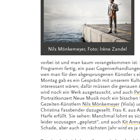
Nils Mönkemeyer, Foto: Irène Zandel
vorbei ist und man kaum vorangekommen ist. D
Programm fertig, ein paar Gagenverhandlungen
wen man für den abgesprungenen Künstler x e
Montag gab es ein Gespräch mit unserem Kult
interessant wären; dafür müssen die genau
wird noch ein Werk ausgetauscht, und auch
Pe
Portraitkonzert Neue Musik noch ein bisschen 
Gezeiten-Künstlern
Nils Mönkemeyer
(Viola) 
Christina Fassbender dazugesellt. Frau K. aus 
Harfe erfüllt. Sie sehen: Manchmal lohnt es s
leider sozusagen „geplatzt“, und auch
Kit Arm
Schade, aber auch im nächsten Jahr wird es ja