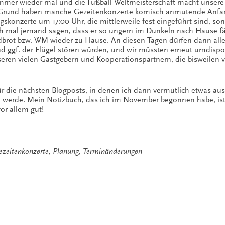
immer wieder mal und die Fußball Weltmeisterschaft macht unser
n Grund haben manche Gezeitenkonzerte komisch anmutende Anfan
agskonzerte um 17:00 Uhr, die mittlerweile fest eingeführt sind, s
ch mal jemand sagen, dass er so ungern im Dunkeln nach Hause fä
dbrot bzw. WM wieder zu Hause. An diesen Tagen dürfen dann all
d ggf. der Flügel stören würden, und wir müssten erneut umdispo
seren vielen Gastgebern und Kooperationspartnern, die bisweilen v
r die nächsten Blogposts, in denen ich dann vermutlich etwas ausf
n werde. Mein Notizbuch, das ich im November begonnen habe, ist
vor allem gut!
ezeitenkonzerte
,
Planung
,
Terminänderungen