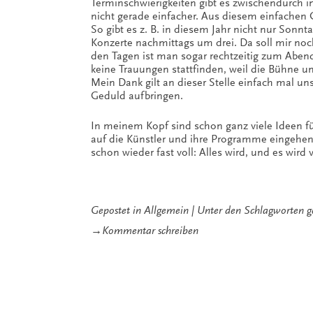
Terminschwierigkeiten gibt es zwischendurch 
nicht gerade einfacher. Aus diesem einfache
So gibt es z. B. in diesem Jahr nicht nur Sonnt
Konzerte nachmittags um drei. Da soll mir no
den Tagen ist man sogar rechtzeitig zum Aben
keine Trauungen stattfinden, weil die Bühne un
Mein Dank gilt an dieser Stelle einfach mal un
Geduld aufbringen.
In meinem Kopf sind schon ganz viele Ideen fü
auf die Künstler und ihre Programme eingehe
schon wieder fast voll: Alles wird, und es wird 
Gepostet in
Allgemein
Unter den Schlagworten
g
zu
→
Kommentar schreiben
Was
passiert
bei
den
Gezeitenkonzerten?