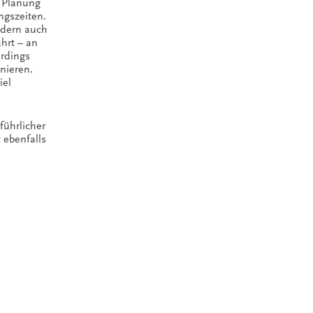
e Planung
gszeiten.
ondern auch
hrt – an
erdings
nieren.
iel
ührlicher
 ebenfalls