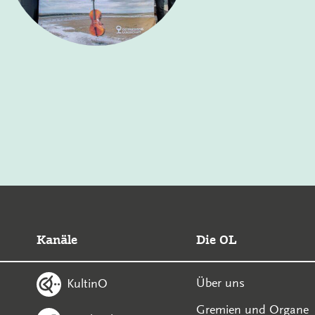
Kanäle
Die OL
Über uns
KultinO
Gremien und Organe