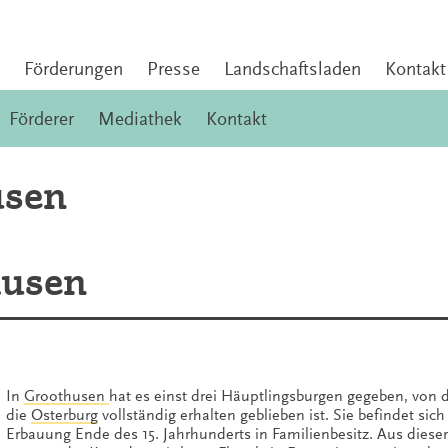
Förderungen
Presse
Landschaftsladen
Kontakt
Förderer
Mediathek
Kontakt
usen
husen
In
Groothusen
hat es einst drei Häuptlingsburgen gegeben, von
die
Osterburg
vollständig erhalten geblieben ist. Sie befindet sich 
Erbauung Ende des 15. Jahrhunderts in Familienbesitz. Aus dieser