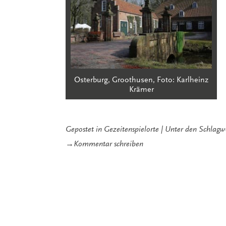
Osterburg, Groothusen, Foto: Karlheinz
Krämer
Gepostet in
Gezeitenspielorte
Unter den Schlag
zu
→
Kommentar schreiben
Osterburg
Groothusen