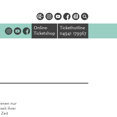
Online-
Tickethotline
Ticketshop
04941 179967
 denen nur
seit ihrer
 Zeit