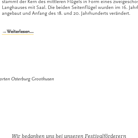
stammt der Kern des mittleren Flügels in Form eines zweigescho
Langhauses mit Saal. Die beiden Seitenflügel wurden im 16. Jah
angebaut und Anfang des 18. und 20. Jahrhunderts verändert.
„Osterburg
→Weiterlesen…
Groothusen“
worten
Osterburg Groothusen
Wir bedanken uns bei unseren Festivalförderern