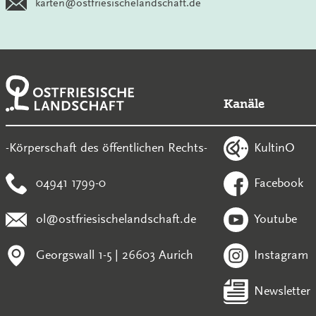
karten@ostfriesischelandschaft.de
Kanäle
KultinO
-Körperschaft des öffentlichen Rechts-
04941 1799-0
Facebook
ol@ostfriesischelandschaft.de
Youtube
Georgswall 1-5 | 26603 Aurich
Instagram
Newsletter