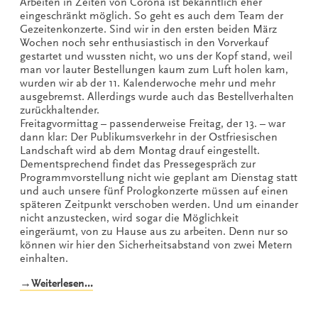
Arbeiten in Zeiten von Corona ist bekanntlich eher
eingeschränkt möglich. So geht es auch dem Team der
Gezeitenkonzerte. Sind wir in den ersten beiden März
Wochen noch sehr enthusiastisch in den Vorverkauf
gestartet und wussten nicht, wo uns der Kopf stand, weil
man vor lauter Bestellungen kaum zum Luft holen kam,
wurden wir ab der 11. Kalenderwoche mehr und mehr
ausgebremst. Allerdings wurde auch das Bestellverhalten
zurückhaltender.
Freitagvormittag – passenderweise Freitag, der 13. – war
dann klar: Der Publikumsverkehr in der Ostfriesischen
Landschaft wird ab dem Montag drauf eingestellt.
Dementsprechend findet das Pressegespräch zur
Programmvorstellung nicht wie geplant am Dienstag statt
und auch unsere fünf Prologkonzerte müssen auf einen
späteren Zeitpunkt verschoben werden. Und um einander
nicht anzustecken, wird sogar die Möglichkeit
eingeräumt, von zu Hause aus zu arbeiten. Denn nur so
können wir hier den Sicherheitsabstand von zwei Metern
einhalten.
„Arbeiten
→Weiterlesen…
in
Zeiten