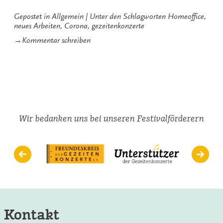
von
Corona“
Gepostet in
Allgemein
Unter den Schlagworten
Homeoffice
,
neues Arbeiten
,
Corona
,
gezeitenkonzerte
zu
→
Kommentar schreiben
Arbeiten
in
Zeiten
von
Corona
Wir bedanken uns bei unseren Festivalförderern
Kontakt