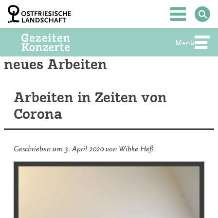
Zum
Inhalt
Hauptmenü
springen
Menü
Abte
neues Arbeiten
Arbeiten in Zeiten von
Corona
Geschrieben am
3. April 2020
von
Wibke Heß