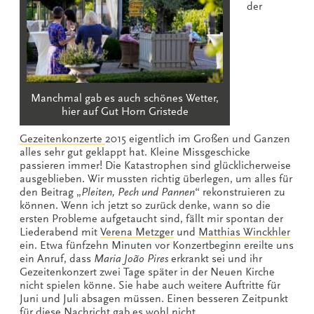
der
Manchmal gab es auch schönes Wetter,
hier auf Gut Horn Gristede
Gezeitenkonzerte
2015 eigentlich im Großen und Ganzen
alles sehr gut geklappt hat. Kleine Missgeschicke
passieren immer! Die Katastrophen sind glücklicherweise
ausgeblieben. Wir mussten richtig überlegen, um alles für
den Beitrag „
Pleiten, Pech und Pannen
“ rekonstruieren zu
können. Wenn ich jetzt so zurück denke, wann so die
ersten Probleme aufgetaucht sind, fällt mir spontan der
Liederabend mit
Verena Metzger
und
Matthias Winckhler
ein. Etwa fünfzehn Minuten vor Konzertbeginn ereilte uns
ein Anruf, dass
Maria João Pires
erkrankt sei und ihr
Gezeitenkonzert zwei Tage später in der Neuen Kirche
nicht spielen könne. Sie habe auch weitere Auftritte für
Juni und Juli absagen müssen. Einen besseren Zeitpunkt
für diese Nachricht gab es wohl nicht…