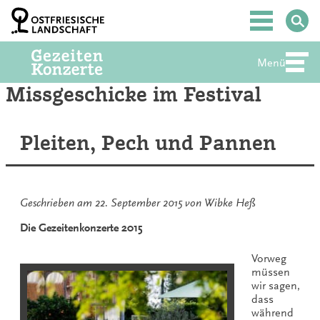
Zum
Inhalt
Hauptmenü
springen
Menü
Abte
Missgeschicke im Festival
Pleiten, Pech und Pannen
Geschrieben am
22. September 2015
von
Wibke Heß
Die Gezeitenkonzerte 2015
Vorweg
müssen
wir sagen,
dass
während