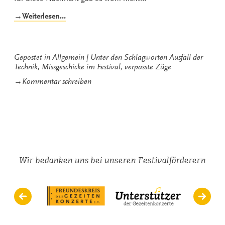
„Pleiten,
→Weiterlesen…
Pech
und
Pannen“
Gepostet in
Allgemein
Unter den Schlagworten
Ausfall der
Technik
,
Missgeschicke im Festival
,
verpasste Züge
zu
→
Kommentar schreiben
Pleiten,
Pech
und
Pannen
Wir bedanken uns bei unseren Festivalförderern