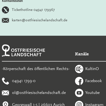
Kontaktdaten
Tickethotline 04941 179967
karten@ostfriesischelandschaft.de
Kanäle
KultinO
-Körperschaft des öffentlichen Rechts-
04941 1799-0
Facebook
ol@ostfriesischelandschaft.de
Youtube
Georgswall 1-5 | 26603 Aurich
Instagram