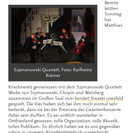
Bereits
letzten
Sonntag
hat
Matthias
Szymanowski Quartett, Foto: Karlheinz
Krämer
Kirschnereit gemeinsam mit dem Szymanowski Quartett
Werke von Szymanowski, Chopin und Weinberg
zusammen im Großen Saal vom
konzert theater coesfeld
gespielt. Die Vier haben sich bei ihm noch einmal sehr
bedankt, dass sie bei der Premiere der Gezeitenkonzerte
dabei sein durften. Es sei wirklich wunderbar in
Ostfriesland gewesen: tolle Organisation, tolle Akustik,
tolles Publikum. So ähnlich haben sie es uns gegenüber
schon in unserem Künstlergästebuch ausgedrückt.