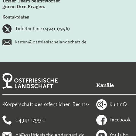
Unser Team beantwortet
gerne Ihre Fragen.
Kontaktdaten
Tickethotline 04941 179967
karten@ostfriesischelandschaft.de
Kanäle
KultinO
-Körperschaft des öffentlichen Rechts-
04941 1799-0
Facebook
ol@ostfriesischelandschaft.de
Youtube