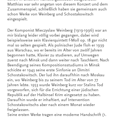
Matthias war sehr angetan von diesem Konzert und dem
Zusammenspiel, schließlich haben sie gemeinsam auch
schon Werke von Weinberg und Schostakowitsch
eingespielt.
Der Komponist Mieczyslaw Weinberg (1919-1996) war an
mir bislang leider völlig vorbei gegangen, dabei wird
beispielsweise sein Klavierquintett f-Moll op. 18 gar nicht
mal so selten gespielt. Als polnischer Jude floh er 1939
aus Warschau, wo er bereits im Alter von zwölf Jahren
begonnen hatte, Klavier zu studieren, auf Umwegen
zuerst nach Minsk und dann weiter nach Taschkent. Nach
Beendigung seines Kompositionsstudiums in Minsk
schickte er 1943 seine erste Sinfonie an Dimitri
Schostakowitsch. Der lud ihn daraufhhin nach Moskau
ein, wo Weinberg bis zu seinem Tod im Alter von 77
Jahren lebte. 1953 wurde Weinberg kurz vor Stalins Tod
vorgeworfen, sich für die Errichtung einer jüdischen
Republik auf der Halbinsel Krim eingesetzt zu haben.
Daraufhin wurde er inhaftiert, auf Intervention
Schostakowitschs aber nach einem Monat wieder
freigelassen.
Seine ersten Werke tragen eine moderne Handschrift (1.