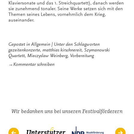
Klaviersonate und das 1. Streichquartett), danach werden
sie zunehmend tonaler. Seine Werke setzen sich mit den
Themen seines Lebens, vornehmlich dem Krieg,
auseinander.
Gepostet in
Allgemein
Unter den Schlagworten
gezeitenkonzerte
,
matthias kirschnereit
,
Szymanowski
Quartett
,
Mieczyslaw Weinberg
,
Vorbereitung
zu
→
Kommentar schreiben
Es
passiert
noch
etwas
Wir bedanken uns bei unseren Festivalförderern