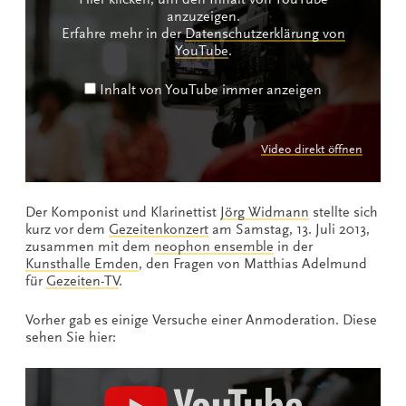
anzuzeigen.
Erfahre mehr in der
Datenschutzerklärung von
YouTube
.
Inhalt von YouTube immer anzeigen
Video direkt öffnen
Der Komponist und Klarinettist
Jörg Widmann
stellte sich
kurz vor dem
Gezeitenkonzert
am Samstag, 13. Juli 2013,
zusammen mit dem
neophon ensemble
in der
Kunsthalle Emden
, den Fragen von Matthias Adelmund
für
Gezeiten-TV
.
Vorher gab es einige Versuche einer Anmoderation. Diese
sehen Sie hier:
Inhalt
von
YouTube