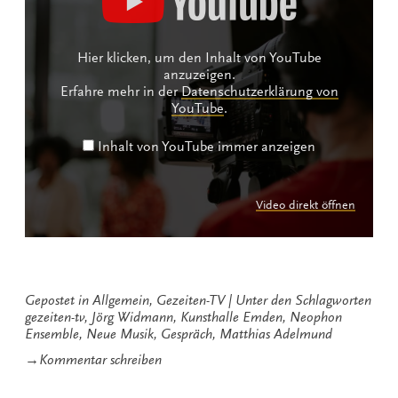
anzeigen
Hier klicken, um den Inhalt von YouTube
anzuzeigen.
Erfahre mehr in der
Datenschutzerklärung von
YouTube
.
Inhalt von YouTube immer anzeigen
Video direkt öffnen
Gepostet in
Allgemein
,
Gezeiten-TV
Unter den Schlagworten
gezeiten-tv
,
Jörg Widmann
,
Kunsthalle Emden
,
Neophon
Ensemble
,
Neue Musik
,
Gespräch
,
Matthias Adelmund
zu
→
Kommentar schreiben
Gezeiten-
TV