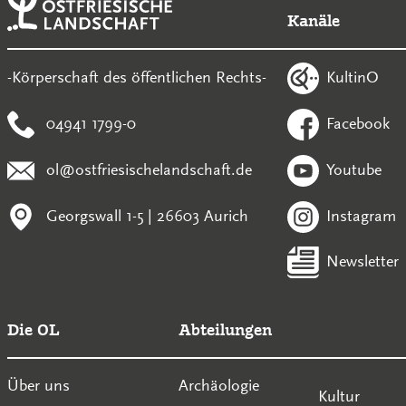
Kanäle
KultinO
-Körperschaft des öffentlichen Rechts-
04941 1799-0
Facebook
ol@ostfriesischelandschaft.de
Youtube
Georgswall 1-5 | 26603 Aurich
Instagram
Newsletter
Die OL
Abteilungen
Über uns
Archäologie
Kultur