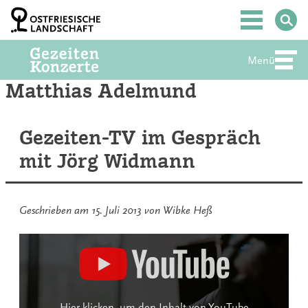
Zum
Inhalt
Hauptmenü
springen
Menü
Abte
Matthias Adelmund
Gezeiten-TV im Gespräch
mit Jörg Widmann
Geschrieben am
15. Juli 2013
von
Wibke Heß
Inhalt
von
YouTube
anzeigen
Hier klicken, um den Inhalt von YouTube