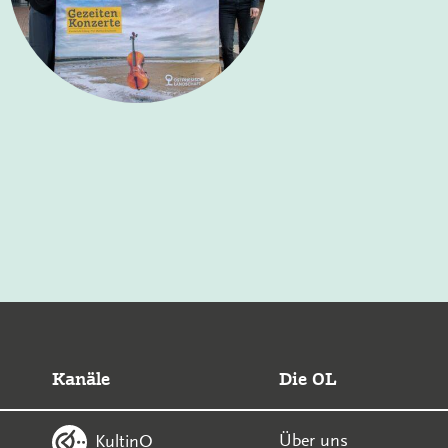
Kanäle
Die OL
Über uns
KultinO