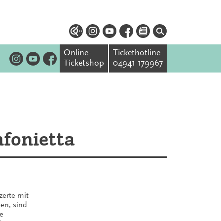
Online-
Tickethotline
Ticketshop
04941 179967
nfonietta
zerte mit
en, sind
e