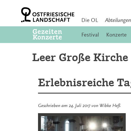
Zum
Inhalt
springen
Die OL
Abteilungen
Festival
Konzerte
Leer Große Kirche
Erlebnisreiche T
Geschrieben am
24. Juli 2017
von
Wibke Heß