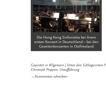
Die Hong Kong Sinfonietta bei ihrem
ersten Konzert in Deutschland – bei den
Gezeitenkonzerten in Ostfriesland
Gepostet in
Allgemein
Unter den Schlagworten
Y
Christoph Poppen
,
Uraufführung
zu
→
Kommentar schreiben
Erlebnisreiche
Tage
mit
der
Hong
Kong