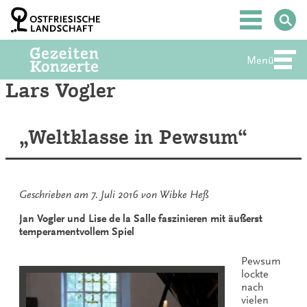
Zum
Inhalt
Hauptmenü
springen
Menü
Abte
Lars Vogler
„Weltklasse in Pewsum“
Geschrieben am
7. Juli 2016
von
Wibke Heß
Jan Vogler und Lise de la Salle faszinieren mit äußerst
temperamentvollem Spiel
Pewsum
lockte
nach
vielen