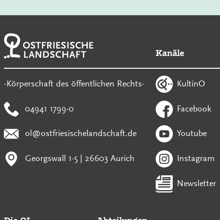
Kanäle
KultinO
-Körperschaft des öffentlichen Rechts-
04941 1799-0
Facebook
ol@ostfriesischelandschaft.de
Youtube
Georgswall 1-5 | 26603 Aurich
Instagram
Newsletter