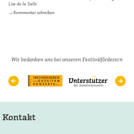
Lise de la Salle
zu
→
Kommentar schreiben
„Weltklasse
in
Pewsum“
Wir bedanken uns bei unseren Festivalförderern
Kontakt