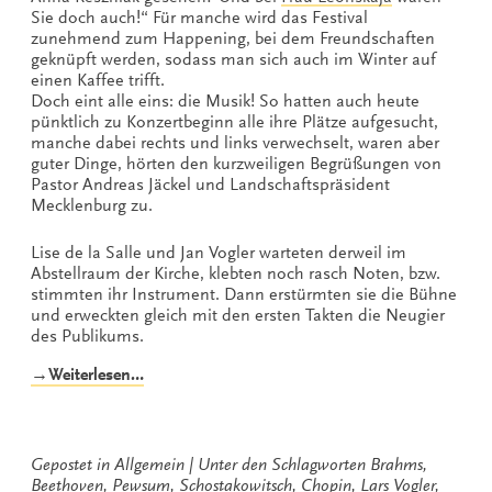
Sie doch auch!“ Für manche wird das Festival
zunehmend zum Happening, bei dem Freundschaften
geknüpft werden, sodass man sich auch im Winter auf
einen Kaffee trifft.
Doch eint alle eins: die Musik! So hatten auch heute
pünktlich zu Konzertbeginn alle ihre Plätze aufgesucht,
manche dabei rechts und links verwechselt, waren aber
guter Dinge, hörten den kurzweiligen Begrüßungen von
Pastor Andreas Jäckel und Landschaftspräsident
Mecklenburg zu.
Lise de la Salle und Jan Vogler warteten derweil im
Abstellraum der Kirche, klebten noch rasch Noten, bzw.
stimmten ihr Instrument. Dann erstürmten sie die Bühne
und erweckten gleich mit den ersten Takten die Neugier
des Publikums.
„„Weltklasse
→Weiterlesen…
in
Pewsum““
Gepostet in
Allgemein
Unter den Schlagworten
Brahms
,
Beethoven
,
Pewsum
,
Schostakowitsch
,
Chopin
,
Lars Vogler
,