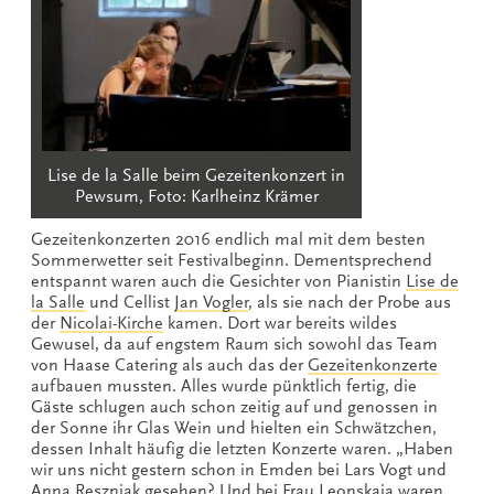
Lise de la Salle beim Gezeitenkonzert in
Pewsum, Foto: Karlheinz Krämer
Gezeitenkonzerten 2016 endlich mal mit dem besten
Sommerwetter seit Festivalbeginn. Dementsprechend
entspannt waren auch die Gesichter von Pianistin
Lise de
la Salle
und Cellist
Jan Vogler
, als sie nach der Probe aus
der
Nicolai-Kirche
kamen. Dort war bereits wildes
Gewusel, da auf engstem Raum sich sowohl das Team
von Haase Catering als auch das der
Gezeitenkonzerte
aufbauen mussten. Alles wurde pünktlich fertig, die
Gäste schlugen auch schon zeitig auf und genossen in
der Sonne ihr Glas Wein und hielten ein Schwätzchen,
dessen Inhalt häufig die letzten Konzerte waren. „Haben
wir uns nicht gestern schon in Emden bei Lars Vogt und
Anna Reszniak gesehen? Und bei
Frau Leonskaja
waren