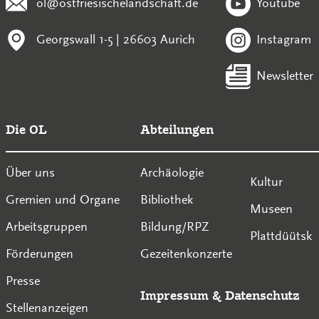
ol@ostfriesischelandschaft.de
Youtube
Georgswall 1-5 | 26603 Aurich
Instagram
Newsletter
Die OL
Abteilungen
Über uns
Archäologie
Kultur
Gremien und Organe
Bibliothek
Museen
Arbeitsgruppen
Bildung/RPZ
Plattdüütsk
Förderungen
Gezeitenkonzerte
Presse
Impressum
&
Datenschutz
Stellenanzeigen