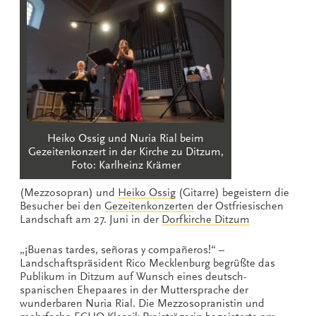
Heiko Ossig und Nuria Rial beim
Gezeitenkonzert in der Kirche zu Ditzum,
Foto: Karlheinz Krämer
(Mezzosopran) und
Heiko Ossig
(Gitarre) begeistern die
Besucher bei den
Gezeitenkonzerten
der Ostfriesischen
Landschaft am 27. Juni in der
Dorfkirche Ditzum
„¡Buenas tardes, señoras y compañeros!“ –
Landschaftspräsident Rico Mecklenburg begrüßte das
Publikum in Ditzum auf Wunsch eines deutsch-
spanischen Ehepaares in der Muttersprache der
wunderbaren Nuria Rial. Die Mezzosopranistin und