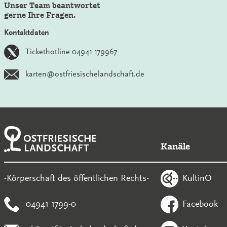
Unser Team beantwortet
gerne Ihre Fragen.
Kontaktdaten
Tickethotline 04941 179967
karten@ostfriesischelandschaft.de
Kanäle
KultinO
-Körperschaft des öffentlichen Rechts-
04941 1799-0
Facebook