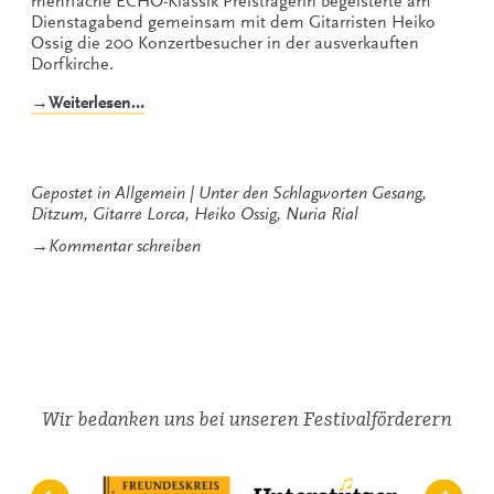
mehrfache ECHO-Klassik Preisträgerin begeisterte am
Dienstagabend gemeinsam mit dem Gitarristen Heiko
Ossig die 200 Konzertbesucher in der ausverkauften
Dorfkirche.
„Nuria
→Weiterlesen…
Rial
und
Heiko
Ossig
Gepostet in
Allgemein
Unter den Schlagworten
Gesang
,
beim
Ditzum
,
Gitarre Lorca
,
Heiko Ossig
,
Nuria Rial
Gezeitenkonzert
zu
→
Kommentar schreiben
in
Nuria
Ditzum“
Rial
und
Heiko
Ossig
beim
Gezeitenkonzert
in
Wir bedanken uns bei unseren Festivalförderern
Ditzum