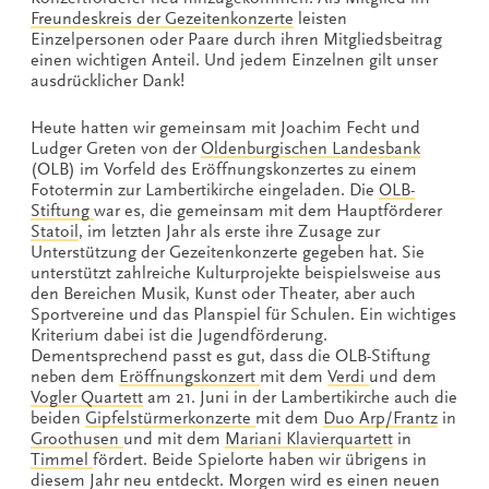
Freundeskreis der Gezeitenkonzerte
leisten
Einzelpersonen oder Paare durch ihren Mitgliedsbeitrag
einen wichtigen Anteil. Und jedem Einzelnen gilt unser
ausdrücklicher Dank!
Heute hatten wir gemeinsam mit Joachim Fecht und
Ludger Greten von der
Oldenburgischen Landesbank
(OLB) im Vorfeld des Eröffnungskonzertes zu einem
Fototermin zur Lambertikirche eingeladen. Die
OLB-
Stiftung
war es, die gemeinsam mit dem Hauptförderer
Statoil
, im letzten Jahr als erste ihre Zusage zur
Unterstützung der Gezeitenkonzerte gegeben hat. Sie
unterstützt zahlreiche Kulturprojekte beispielsweise aus
den Bereichen Musik, Kunst oder Theater, aber auch
Sportvereine und das Planspiel für Schulen. Ein wichtiges
Kriterium dabei ist die Jugendförderung.
Dementsprechend passt es gut, dass die OLB-Stiftung
neben dem
Eröffnungskonzert
mit dem
Verdi
und dem
Vogler Quartett
am 21. Juni in der Lambertikirche auch die
beiden
Gipfelstürmerkonzerte
mit dem
Duo Arp/Frantz
in
Groothusen
und mit dem
Mariani Klavierquartett
in
Timmel
fördert. Beide Spielorte haben wir übrigens in
diesem Jahr neu entdeckt. Morgen wird es einen neuen