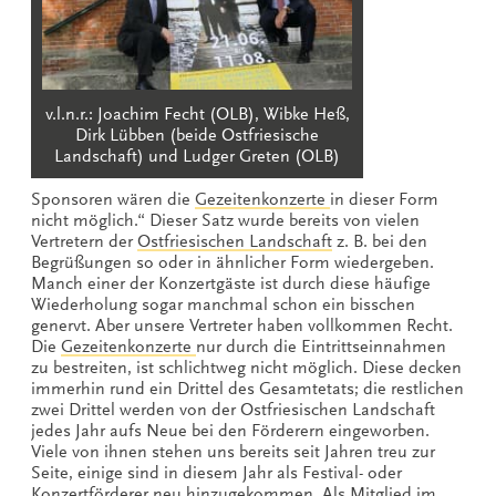
v.l.n.r.: Joachim Fecht (OLB), Wibke Heß,
Dirk Lübben (beide Ostfriesische
Landschaft) und Ludger Greten (OLB)
Sponsoren wären die
Gezeitenkonzerte
in dieser Form
nicht möglich.“ Dieser Satz wurde bereits von vielen
Vertretern der
Ostfriesischen Landschaft
z. B. bei den
Begrüßungen so oder in ähnlicher Form wiedergeben.
Manch einer der Konzertgäste ist durch diese häufige
Wiederholung sogar manchmal schon ein bisschen
genervt. Aber unsere Vertreter haben vollkommen Recht.
Die
Gezeitenkonzerte
nur durch die Eintrittseinnahmen
zu bestreiten, ist schlichtweg nicht möglich. Diese decken
immerhin rund ein Drittel des Gesamtetats; die restlichen
zwei Drittel werden von der Ostfriesischen Landschaft
jedes Jahr aufs Neue bei den Förderern eingeworben.
Viele von ihnen stehen uns bereits seit Jahren treu zur
Seite, einige sind in diesem Jahr als Festival- oder
Konzertförderer neu hinzugekommen. Als Mitglied im