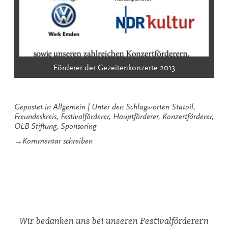
Förderer der Gezeitenkonzerte 2013
Gepostet in
Allgemein
Unter den Schlagworten
Statoil
,
Freundeskreis
,
Festivalförderer
,
Hauptförderer
,
Konzertförderer
,
OLB-Stiftung
,
Sponsoring
zu
→
Kommentar schreiben
Die
Gezeitenkonzerte
und
das
liebe
Geld
Wir bedanken uns bei unseren Festivalförderern