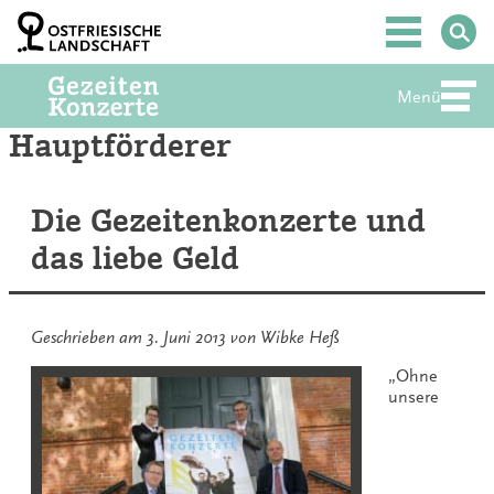
Zum
Inhalt
Hauptmenü
springen
Menü
Abte
Hauptförderer
Die Gezeitenkonzerte und
das liebe Geld
Geschrieben am
3. Juni 2013
von
Wibke Heß
„Ohne
unsere