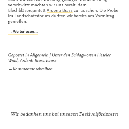
verschwitzt machten wir uns bereit, dem
Blechbläserquintett
Ardenti Brass
zu lauschen. Die Probe
im Landschaftsforum durften wir bereits am Vormittag
genießen.
„Ardenti
→Weiterlesen…
Brass
glüht
im
Heseler
Gepostet in
Allgemein
Unter den Schlagworten
Heseler
Wald“
Wald
,
Ardenti Brass
,
haase
zu
→
Kommentar schreiben
Ardenti
Brass
glüht
im
Heseler
Wald
Wir bedanken uns bei unseren Festivalförderern