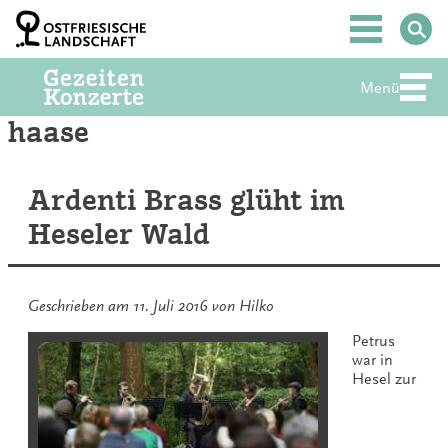
Zum
Inhalt
Hauptmenü
springen
Menü
Abte
haase
Ardenti Brass glüht im
Heseler Wald
Geschrieben am
11. Juli 2016
von
Hilko
Petrus
war in
Hesel zur