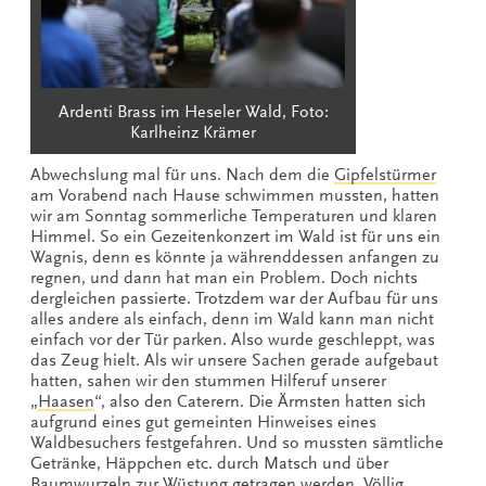
Ardenti Brass im Heseler Wald, Foto:
Karlheinz Krämer
Abwechslung mal für uns. Nach dem die
Gipfelstürmer
am Vorabend nach Hause schwimmen mussten, hatten
wir am Sonntag sommerliche Temperaturen und klaren
Himmel. So ein Gezeitenkonzert im Wald ist für uns ein
Wagnis, denn es könnte ja währenddessen anfangen zu
regnen, und dann hat man ein Problem. Doch nichts
dergleichen passierte. Trotzdem war der Aufbau für uns
alles andere als einfach, denn im Wald kann man nicht
einfach vor der Tür parken. Also wurde geschleppt, was
das Zeug hielt. Als wir unsere Sachen gerade aufgebaut
hatten, sahen wir den stummen Hilferuf unserer
„
Haasen
“, also den Caterern. Die Ärmsten hatten sich
aufgrund eines gut gemeinten Hinweises eines
Waldbesuchers festgefahren. Und so mussten sämtliche
Getränke, Häppchen etc. durch Matsch und über
Baumwurzeln zur Wüstung getragen werden. Völlig