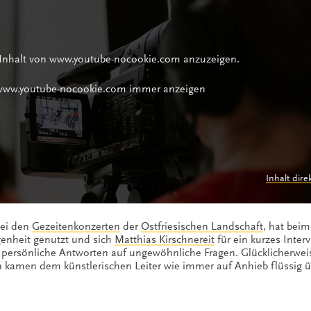
 Inhalt von www.youtube-nocookie.com anzuzeigen.
 www.youtube-nocookie.com immer anzeigen
Inhalt dire
bei den
Gezeitenkonzerten
der
Ostfriesischen Landschaft
, hat beim
genheit genutzt und sich
Matthias Kirschnereit
für ein kurzes Interv
rsönliche Antworten auf ungewöhnliche Fragen. Glücklicherwe
kamen dem künstlerischen Leiter wie immer auf Anhieb flüssig ü