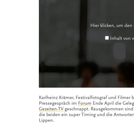
von
www.youtube-
nocookie.com
anzeigen
Hier klicken, um den
Inhalt von
Karlheinz Krämer, Festivalfotograf und Filmer 
Pressegespräch im
Forum
Ende April die Gele
Gezeiten-TV
geschnappt. Rausgekommen sind pe
die beiden ein super Timing und die Antworten 
Lippen.