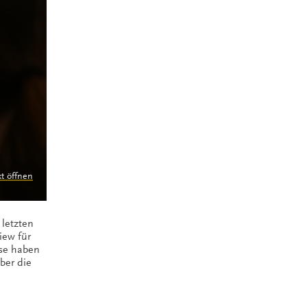
kt öffnen
 letzten
iew für
ise haben
ber die