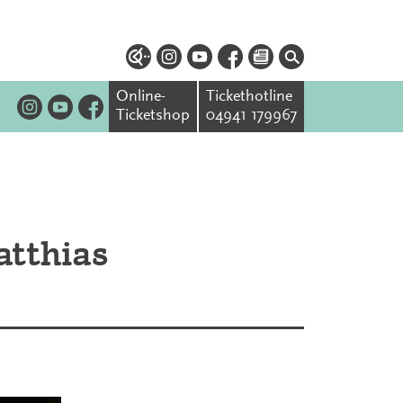
Online-
Tickethotline
Ticketshop
04941 179967
atthias