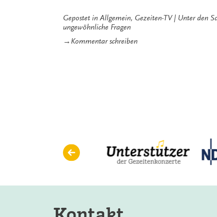
Gepostet in
Allgemein
,
Gezeiten-TV
Unter den S
ungewöhnliche Fragen
zu
→
Kommentar schreiben
Gezeiten-
TV:
Ungewöhnliche
Fragen
an
Matthias
Kirschnereit
Kontakt