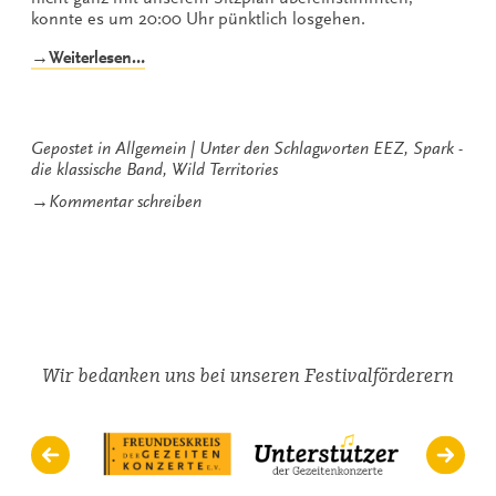
konnte es um 20:00 Uhr pünktlich losgehen.
„Gezeiten
→Weiterlesen…
auf
wildem
Terrain“
Gepostet in
Allgemein
Unter den Schlagworten
EEZ
,
Spark -
die klassische Band
,
Wild Territories
zu
→
Kommentar schreiben
Gezeiten
auf
wildem
Terrain
Wir bedanken uns bei unseren Festivalförderern