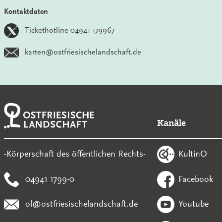
Kontaktdaten
Tickethotline 04941 179967
karten@ostfriesischelandschaft.de
Kanäle
KultinO
-Körperschaft des öffentlichen Rechts-
04941 1799-0
Facebook
ol@ostfriesischelandschaft.de
Youtube