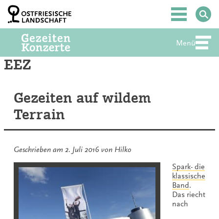
Zum
Inhalt
Hauptmenü
springen
Menü
Abte
EEZ
Gezeiten auf wildem
Terrain
Geschrieben am
2. Juli 2016
von
Hilko
Spark- die
klassische
Band
.
Das riecht
nach