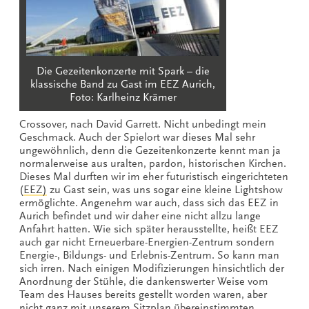
Die Gezeitenkonzerte mit Spark – die
klassische Band zu Gast im EEZ Aurich,
Foto: Karlheinz Krämer
Crossover, nach David Garrett. Nicht unbedingt mein
Geschmack. Auch der Spielort war dieses Mal sehr
ungewöhnlich, denn die Gezeitenkonzerte kennt man ja
normalerweise aus uralten, pardon, historischen Kirchen.
Dieses Mal durften wir im eher futuristisch eingerichteten
(
EEZ)
zu Gast sein, was uns sogar eine kleine Lightshow
ermöglichte. Angenehm war auch, dass sich das EEZ in
Aurich befindet und wir daher eine nicht allzu lange
Anfahrt hatten. Wie sich später herausstellte, heißt EEZ
auch gar nicht Erneuerbare-Energien-Zentrum sondern
Energie-, Bildungs- und Erlebnis-Zentrum. So kann man
sich irren. Nach einigen Modifizierungen hinsichtlich der
Anordnung der Stühle, die dankenswerter Weise vom
Team des Hauses bereits gestellt worden waren, aber
nicht ganz mit unserem Sitzplan übereinstimmten,