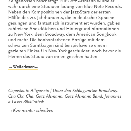
Zeitgenossen beschäftigt. Für Götz Alsmann wurde er
wahr durch eine Studioeinladung von Blue Note Records.
Neben den Kompositionen der Jazz-Stars der ersten
Hälfte des 20. Jahrhunderts, die in deutscher Sprache
gesungen und fantastisch instrumentiert wurden, gab es
zahlreiche Anekdötchen und Hintergrundinformationen
zu New York, dem Broadway, dem American Songbook
und mehr. Die bonbonfarbenen Anzüge mit dem
schwarzen Samtkragen sind beispielsweise einem
gezielten Einkauf in New York geschuldet, noch bevor die
Herren das Studio von innen gesehen hatten.
„Götz
→Weiterlesen…
Alsmann
tanzt
mit
dem
Gepostet in
Allgemein
Unter den Schlagworten
Broadway
,
Wolf
Cha Cha Cha
,
Götz Alsmann
,
Götz Alsmann Band
,
Johannes
Cha
a Lasco Bibkliothek
Cha
zu
→
Kommentar schreiben
Cha“
Götz
Alsmann
tanzt