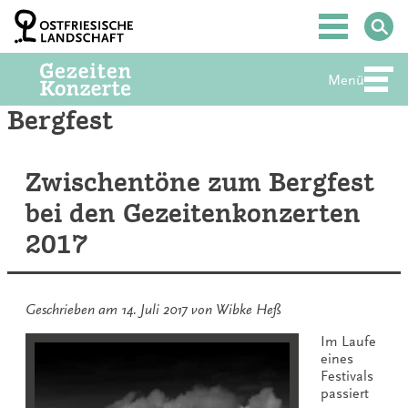
Zum
Inhalt
Hauptmenü
springen
Menü
Abte
Bergfest
Zwischentöne zum Bergfest
bei den Gezeitenkonzerten
2017
Geschrieben am
14. Juli 2017
von
Wibke Heß
Im Laufe
eines
Festivals
passiert