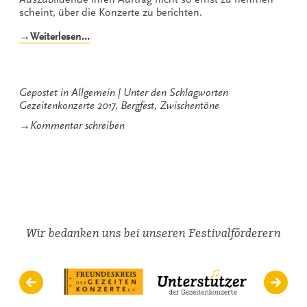
scheint, über die Konzerte zu berichten.
„Zwischentöne
→Weiterlesen…
zum
Bergfest
bei
den
Gepostet in
Allgemein
Unter den Schlagworten
Gezeitenkonzerten
Gezeitenkonzerte 2017
,
Bergfest
,
Zwischentöne
2017“
zu
→
Kommentar schreiben
Zwischentöne
zum
Bergfest
bei
den
Gezeitenkonzerten
2017
Wir bedanken uns bei unseren Festivalförderern