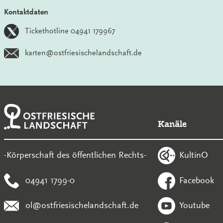
Kontaktdaten
Tickethotline 04941 179967
karten@ostfriesischelandschaft.de
Kanäle
KultinO
-Körperschaft des öffentlichen Rechts-
04941 1799-0
Facebook
ol@ostfriesischelandschaft.de
Youtube