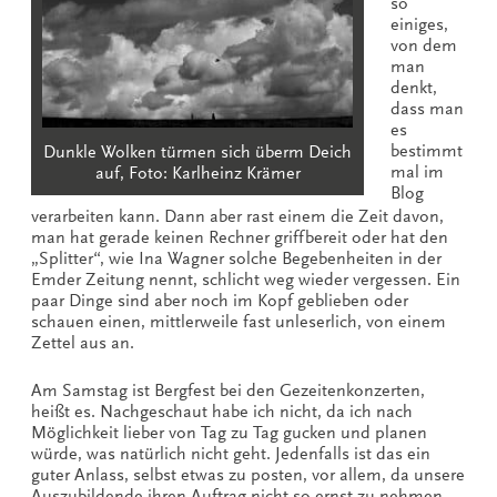
so
einiges,
von dem
man
denkt,
dass man
es
bestimmt
Dunkle Wolken türmen sich überm Deich
mal im
auf, Foto: Karlheinz Krämer
Blog
verarbeiten kann. Dann aber rast einem die Zeit davon,
man hat gerade keinen Rechner griffbereit oder hat den
„Splitter“, wie Ina Wagner solche Begebenheiten in der
Emder Zeitung nennt, schlicht weg wieder vergessen. Ein
paar Dinge sind aber noch im Kopf geblieben oder
schauen einen, mittlerweile fast unleserlich, von einem
Zettel aus an.
Am Samstag ist Bergfest bei den Gezeitenkonzerten,
heißt es. Nachgeschaut habe ich nicht, da ich nach
Möglichkeit lieber von Tag zu Tag gucken und planen
würde, was natürlich nicht geht. Jedenfalls ist das ein
guter Anlass, selbst etwas zu posten, vor allem, da unsere
Auszubildende ihren Auftrag nicht so ernst zu nehmen