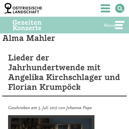
Zum
Inhalt
Hauptmenü
springen
Menü
Abte
Alma Mahler
Lieder der
Jahrhundertwende mit
Angelika Kirchschlager und
Florian Krumpöck
Geschrieben am
5. Juli 2017
von
Johanna Pape