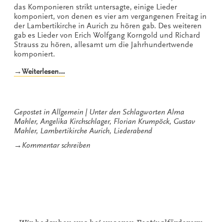
das Komponieren strikt untersagte, einige Lieder
komponiert, von denen es vier am vergangenen Freitag in
der Lambertikirche in Aurich zu hören gab. Des weiteren
gab es Lieder von Erich Wolfgang Korngold und Richard
Strauss zu hören, allesamt um die Jahrhundertwende
komponiert.
„Lieder
→Weiterlesen…
der
Jahrhundertwende
mit
Angelika
Gepostet in
Allgemein
Unter den Schlagworten
Alma
Kirchschlager
Mahler
,
Angelika Kirchschlager
,
Florian Krumpöck
,
Gustav
und
Mahler
,
Lambertikirche Aurich
,
Liederabend
Florian
zu
→
Kommentar schreiben
Krumpöck“
Lieder
der
Jahrhundertwende
mit
Angelika
Kirchschlager
und
Florian