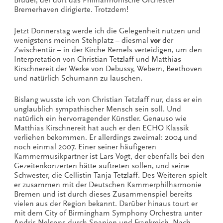
Bruder, der dort das Philharmonische Orchester
Bremerhaven dirigierte. Trotzdem!
Jetzt Donnerstag werde ich die Gelegenheit nutzen und
wenigstens meinen Stehplatz – diesmal
vor
der
Zwischentür – in der Kirche Remels verteidigen, um den
Interpretation von Christian Tetzlaff und Matthias
Kirschnereit der Werke von Debussy, Webern, Beethoven
und natürlich Schumann zu lauschen.
Bislang wusste ich von Christian Tetzlaff nur, dass er ein
unglaublich sympathischer Mensch sein soll. Und
natürlich ein hervorragender Künstler. Genauso wie
Matthias Kirschnereit hat auch er den ECHO Klassik
verliehen bekommen. Er allerdings zweimal: 2004 und
noch einmal 2007. Einer seiner häufigeren
Kammermusikpartner ist Lars Vogt, der ebenfalls bei den
Gezeitenkonzerten hätte auftreten sollen, und seine
Schwester, die Cellistin Tanja Tetzlaff. Des Weiteren spielt
er zusammen mit der Deutschen Kammerphilharmonie
Bremen und ist durch dieses Zusammenspiel bereits
vielen aus der Region bekannt. Darüber hinaus tourt er
mit dem City of Birmingham Symphony Orchestra unter
Andris Nelsons durch Spanien und Frankreich. Nach