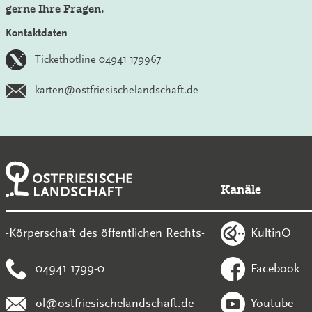
gerne Ihre Fragen.
Kontaktdaten
Tickethotline 04941 179967
karten@ostfriesischelandschaft.de
Kanäle
KultinO
-Körperschaft des öffentlichen Rechts-
04941 1799-0
Facebook
ol@ostfriesischelandschaft.de
Youtube