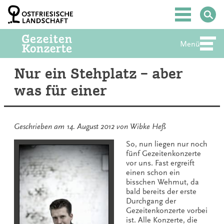
Zum
Inhalt
Hauptmenü
springen
Menü
Abte
Nur ein Stehplatz – aber
was für einer
Geschrieben am
14. August 2012
von
Wibke Heß
So, nun liegen nur noch
fünf Gezeitenkonzerte
vor uns. Fast ergreift
einen schon ein
bisschen Wehmut, da
bald bereits der erste
Durchgang der
Gezeitenkonzerte vorbei
ist. Alle Konzerte, die