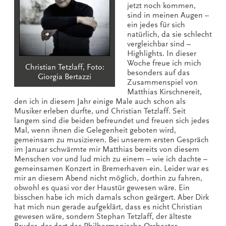
jetzt noch kommen,
sind in meinen Augen –
ein jedes für sich
natürlich, da sie schlecht
vergleichbar sind –
Highlights. In dieser
Woche freue ich mich
Christian Tetzlaff, Foto:
besonders auf das
Giorgia Bertazzi
Zusammenspiel von
Matthias Kirschnereit,
den ich in diesem Jahr einige Male auch schon als
Musiker erleben durfte, und Christian Tetzlaff. Seit
langem sind die beiden befreundet und freuen sich jedes
Mal, wenn ihnen die Gelegenheit geboten wird,
gemeinsam zu musizieren. Bei unserem ersten Gespräch
im Januar schwärmte mir Matthias bereits von diesem
Menschen vor und lud mich zu einem – wie ich dachte –
gemeinsamen Konzert in Bremerhaven ein. Leider war es
mir an diesem Abend nicht möglich, dorthin zu fahren,
obwohl es quasi vor der Haustür gewesen wäre. Ein
bisschen habe ich mich damals schon geärgert. Aber Dirk
hat mich nun gerade aufgeklärt, dass es nicht Christian
gewesen wäre, sondern Stephan Tetzlaff, der älteste