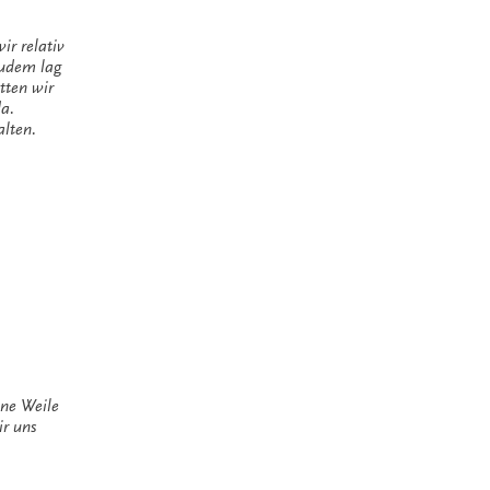
ir relativ
Zudem lag
tten wir
da.
alten.
ine Weile
ir uns