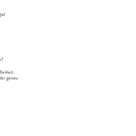
gut
n?
reiheit.
der genau