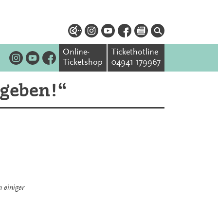
Online-
Tickethotline
Ticketshop
04941 179967
 geben!“
 einiger