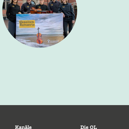
Kanäle
Die OL