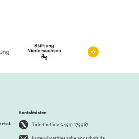
Kontaktdaten
ortet
Tickethotline 04941 179967
karten@ostfriesischelandschaft.de