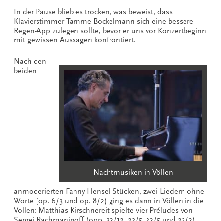
In der Pause blieb es trocken, was beweist, dass
Klavierstimmer Tamme Bockelmann sich eine bessere
Regen-App zulegen sollte, bevor er uns vor Konzertbeginn
mit gewissen Aussagen konfrontiert.
Nach den
beiden
Nachtmusiken in Völlen
anmoderierten Fanny Hensel-Stücken, zwei Liedern ohne
Worte (op. 6/3 und op. 8/2) ging es dann in Völlen in die
Vollen: Matthias Kirschnereit spielte vier Préludes von
Sergej Rachmaninoff (opp. 32/12, 23/5, 32/5 und 23/2)