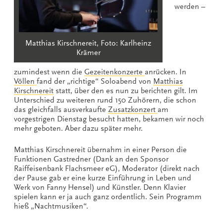
werden –
Matthias Kirschnereit, Foto: Karlheinz
Krämer
zumindest wenn die
Gezeitenkonzerte
anrücken. In
Völlen
fand der „richtige“ Soloabend von
Matthias
Kirschnereit
statt, über den es nun zu berichten gilt. Im
Unterschied zu weiteren rund 150 Zuhörern, die schon
das gleichfalls ausverkaufte
Zusatzkonzert
am
vorgestrigen Dienstag besucht hatten, bekamen wir noch
mehr geboten. Aber dazu später mehr.
Matthias Kirschnereit übernahm in einer Person die
Funktionen Gastredner (Dank an den Sponsor
Raiffeisenbank Flachsmeer eG), Moderator (direkt nach
der Pause gab er eine kurze Einführung in Leben und
Werk von Fanny Hensel) und Künstler. Denn Klavier
spielen kann er ja auch ganz ordentlich. Sein Programm
hieß „Nachtmusiken“.