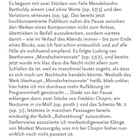
Es begann mit zwei Stücken von Felix Mendelssohn
Bartholdy, einem Lied ohne Worte (op. 67/3) und den
Variations sérieuses (op. 54). Das bereits jetzt
hochkonzentrierte Publikum nahm die Pause zwischen
den Werken eines Komponisten nicht zum Anlass,
übertrieben in Beifall auszubrechen, sondern wartete
damit – wie im Verlauf des Abends immer – bis zum Ende
eines Blocks, was ich fast schon erstaunlich und auf alle
Fälle als wohltuend empfand. Es folgte Ludwig van
Beethovens „Mondscheinsonate“ (op. 27/2), und bereits
jetzt wurde mir klar, dass die Nacht nicht allein zum
Schlafen da ist, weil es manchmal lauter zugeht, als dass
es sich noch um Nachtruhe handeln könnte. Weshalb das
Werk überhaupt „Mondscheinsonate“ heißt, blieb unklar;
hier hätte ich mir durchaus mehr Aufklärung im
Programmheft gewünscht … Direkt vor der Pause
erklangen dann zwei Stücke von Frédéric Chopin, ein
Nocturne in cis-Moll (op. posth.) und das Scherzo Nr. 2
(op. 31), letzteres in manchen Passsagen bereits
eindeutig der Rubrik „Ruhestörung“ zuzuordnen.
Stellenweise assoziierte ich merkwürdigerweise Klänge
von Modest Mussorgsky, was mir bei Chopin bisher nun
wirklich noch nicht passiert ist.