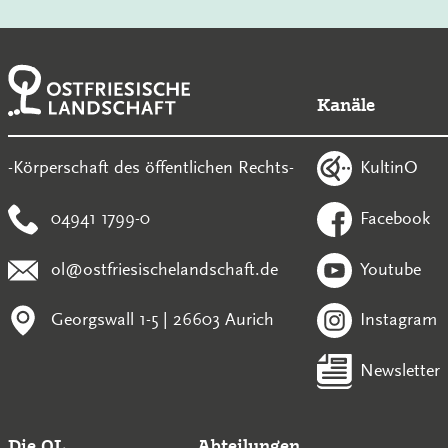
Kanäle
KultinO
-Körperschaft des öffentlichen Rechts-
04941 1799-0
Facebook
ol@ostfriesischelandschaft.de
Youtube
Georgswall 1-5 | 26603 Aurich
Instagram
Newsletter
Die OL
Abteilungen