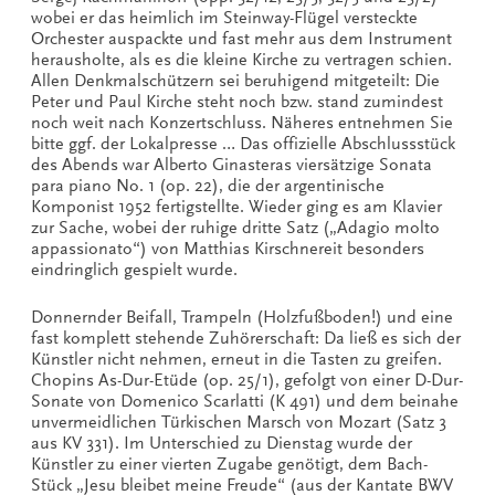
wobei er das heimlich im Steinway-Flügel versteckte
Orchester auspackte und fast mehr aus dem Instrument
herausholte, als es die kleine Kirche zu vertragen schien.
Allen Denkmalschützern sei beruhigend mitgeteilt: Die
Peter und Paul Kirche steht noch bzw. stand zumindest
noch weit nach Konzertschluss. Näheres entnehmen Sie
bitte ggf. der Lokalpresse … Das offizielle Abschlussstück
des Abends war Alberto Ginasteras viersätzige Sonata
para piano No. 1 (op. 22), die der argentinische
Komponist 1952 fertigstellte. Wieder ging es am Klavier
zur Sache, wobei der ruhige dritte Satz („Adagio molto
appassionato“) von Matthias Kirschnereit besonders
eindringlich gespielt wurde.
Donnernder Beifall, Trampeln (Holzfußboden!) und eine
fast komplett stehende Zuhörerschaft: Da ließ es sich der
Künstler nicht nehmen, erneut in die Tasten zu greifen.
Chopins As-Dur-Etüde (op. 25/1), gefolgt von einer D-Dur-
Sonate von Domenico Scarlatti (K 491) und dem beinahe
unvermeidlichen Türkischen Marsch von Mozart (Satz 3
aus KV 331). Im Unterschied zu Dienstag wurde der
Künstler zu einer vierten Zugabe genötigt, dem Bach-
Stück „Jesu bleibet meine Freude“ (aus der Kantate BWV