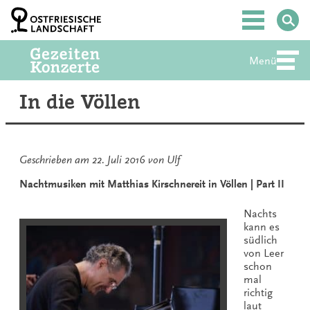
Zum
Inhalt
Hauptmenü
springen
Menü
Abte
In die Völlen
Geschrieben am
22. Juli 2016
von
Ulf
Nachtmusiken mit Matthias Kirschnereit in Völlen | Part II
Nachts
kann es
südlich
von Leer
schon
mal
richtig
laut