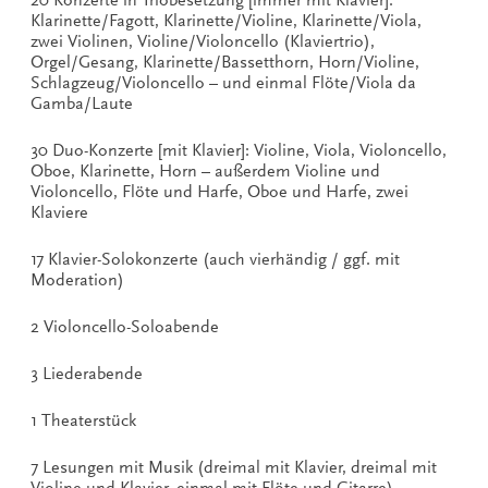
Klarinette/Fagott, Klarinette/Violine, Klarinette/Viola,
zwei Violinen, Violine/Violoncello (Klaviertrio),
Orgel/Gesang, Klarinette/Bassetthorn, Horn/Violine,
Schlagzeug/Violoncello – und einmal Flöte/Viola da
Gamba/Laute
30 Duo-Konzerte [mit Klavier]: Violine, Viola, Violoncello,
Oboe, Klarinette, Horn – außerdem Violine und
Violoncello, Flöte und Harfe, Oboe und Harfe, zwei
Klaviere
17 Klavier-Solokonzerte (auch vierhändig / ggf. mit
Moderation)
2 Violoncello-Soloabende
3 Liederabende
1 Theaterstück
7 Lesungen mit Musik (dreimal mit Klavier, dreimal mit
Violine und Klavier, einmal mit Flöte und Gitarre)