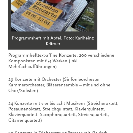
Programmheft mit Apfel, Foto: Karlheinz
Krämer
Programmhefttext-affine Konzerte, 200 verschiedene
Komponisten mit 674 Werken (inkl.
Mehrfachaufführungen)
29 Konzerte mit Orchester (Sinfonieorchester,
Kammerorchester, Bläserensemble – mit und ohne
Chor/Solisten)
24 Konzerte mit vier bis acht Musikern (Streicheroktett,
Posaunenoktett, Streichquintett, Klavierquintett,
Klavierquartett, Saxophonquartett, Streichquartett,
Gitarrenquartett)
20 Konzerte in Triobesetzung [immer mit Klavier]: