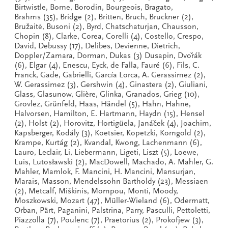
Birtwistle, Borne, Borodin, Bourgeois, Bragato,
Brahms (35), Bridge (2), Britten, Bruch, Bruckner (2),
Bružaitė, Busoni (2), Byrd, Chatschaturjan, Chausson,
Chopin (8), Clarke, Corea, Corelli (4), Costello, Crespo,
David, Debussy (17), Delibes, Devienne, Dietrich,
Doppler/Zamara, Dorman, Dukas (3) Dusapin, Dvořák
(6), Elgar (4), Enescu, Eyck, de Falla, Fauré (6), Fils, C.
Franck, Gade, Gabrielli, García Lorca, A. Gerassimez (2),
W. Gerassimez (3), Gershwin (4), Ginastera (2), Giuliani,
Glass, Glasunow, Glière, Glinka, Granados, Grieg (10),
Grovlez, Grünfeld, Haas, Händel (5), Hahn, Hahne,
Halvorsen, Hamilton, E. Hartmann, Haydn (15), Hensel
(2), Holst (2), Horovitz, Hortigüela, Janáček (4), Joachim,
Kapsberger, Kodály (3), Koetsier, Kopetzki, Korngold (2),
Krampe, Kurtág (2), Kvandal, Kwong, Lachenmann (6),
Lauro, Leclair, Li, Liebermann, Ligeti, Liszt (5), Loewe,
Luis, Lutosławski (2), MacDowell, Machado, A. Mahler, G.
Mahler, Mamlok, F. Mancini, H. Mancini, Mansurjan,
Marais, Masson, Mendelssohn Bartholdy (23), Messiaen
(2), Metcalf, Miškinis, Mompou, Monti, Moody,
Moszkowski, Mozart (47), Müller-Wieland (6), Odermatt,
Orban, Pärt, Paganini, Palstrina, Parry, Pasculli, Pettoletti,
Piazzolla (7), Poulenc (7), Praetorius (2), Prokofjew (3),