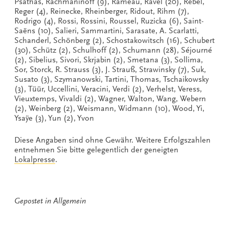
Psathas, Rachmaninoff (9), Rameau, Ravel (20), Rebel,
Reger (4), Reinecke, Rheinberger, Ridout, Rihm (7),
Rodrigo (4), Rossi, Rossini, Roussel, Ruzicka (6), Saint-
Saëns (10), Salieri, Sammartini, Sarasate, A. Scarlatti,
Schanderl, Schönberg (2), Schostakowitsch (16), Schubert
(30), Schütz (2), Schulhoff (2), Schumann (28), Séjourné
(2), Sibelius, Sivori, Skrjabin (2), Smetana (3), Sollima,
Sor, Storck, R. Strauss (3), J. Strauß, Strawinsky (7), Suk,
Susato (3), Szymanowski, Tartini, Thomas, Tschaikowsky
(3), Tüür, Uccellini, Veracini, Verdi (2), Verhelst, Veress,
Vieuxtemps, Vivaldi (2), Wagner, Walton, Wang, Webern
(2), Weinberg (2), Weismann, Widmann (10), Wood, Yi,
Ysaÿe (3), Yun (2), Yvon
Diese Angaben sind ohne Gewähr. Weitere Erfolgszahlen
entnehmen Sie bitte gelegentlich der geneigten
Lokalpresse
.
Gepostet in
Allgemein