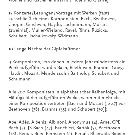
15 Konzerte/Lesungen/Vorträge mit Werken (fast)
ausschließlich eines Komponisten: Bach, Beethoven,
Chopin, Gershwin, Haydn, Lachenmann, Mozart
(zweimal), Müller-Wieland, Ravel, Rihm, Ruzicka,
Schubert, Tschaikowsky, Widmann
10 Lange Nächte der Gipfelstürmer
9 Komponisten, von denen in jedem Jahr mindestens ein
Werk aufgeführt wurde: Bach, Beethoven, Brahms, Grieg,
Haydn, Mozart, Mendelssohn Bartholdy, Schubert und
Schumann
Alle 200 Komponisten in alphabetischer Reihenfolge, mit
Häufigkeit der aufgeführten Werke, wenn mit mehr als
einer Komposition vertreten [Bach und Mozart (je 47) vor
Beethoven (38), Brahms (35) und Schubert (30)]:
Abe, Adès, Albeniz, Albinoni, Anonymus (4), Arne, CPE
Bach (5), JS Bach (47), Banchieri, Bartók (5), Beethoven
(38), Benda, Berg, Bernstein (2), Bertali, Bhagwati, Bingen,