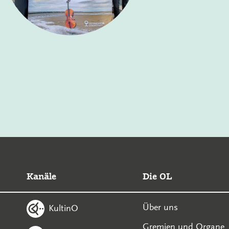
Kanäle
Die OL
Über uns
KultinO
Gremien und Organe