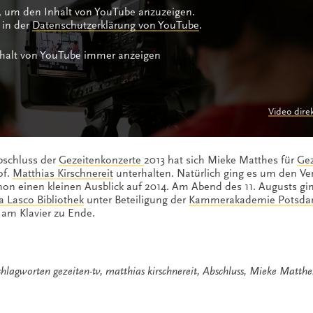
n, um den Inhalt von YouTube anzuzeigen.
 in der
Datenschutzerklärung von YouTube
.
halt von YouTube immer anzeigen
Video dire
Abschluss der
Gezeitenkonzerte
2013 hat sich Mieke Matthes für
Gez
of.
Matthias Kirschnereit
unterhalten. Natürlich ging es um den Ver
chon einen kleinen Ausblick auf 2014. Am Abend des 11. Augusts gi
a Lasco Bibliothek
unter Beteiligung der
Kammerakademie Potsd
 am Klavier zu Ende.
chlagworten
gezeiten-tv
,
matthias kirschnereit
,
Abschluss
,
Mieke Matthe