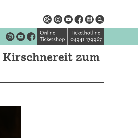
Online-
Tickethotline
Ticketshop
04941 179967
 Kirschnereit zum