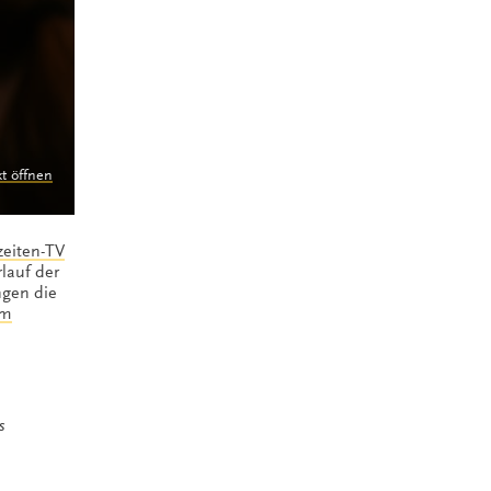
kt öffnen
eiten-TV
lauf der
ngen die
am
s