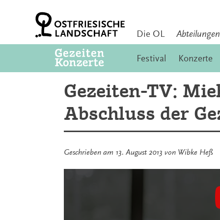
Zum
Inhalt
springen
Die OL
Abteilungen
Festival
Konzerte
Gezeiten-TV: Mie
Abschluss der Ge
Geschrieben am
13. August 2013
von
Wibke Heß
Inhalt
von
YouTube
anzeigen