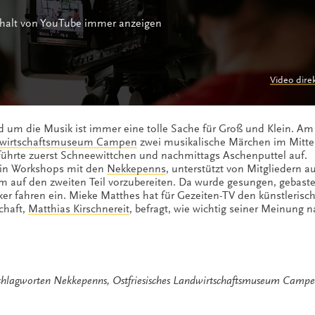
halt von YouTube immer anzeigen
Video dire
d um die Musik ist immer eine tolle Sache für Groß und Klein. A
ndwirtschaftsmuseum Campen
zwei musikalische Märchen im Mitte
ührte zuerst Schneewittchen und nachmittags Aschenputtel auf.
h in Workshops mit den
Nekkepenns
, unterstützt von Mitgliedern 
m auf den zweiten Teil vorzubereiten. Da wurde gesungen, gebaste
 fahren ein. Mieke Matthes hat für Gezeiten-TV den künstlerisch
chaft,
Matthias Kirschnereit
, befragt, wie wichtig seiner Meinung 
chlagworten
Nekkepenns
,
Ostfriesisches Landwirtschaftsmuseum Camp