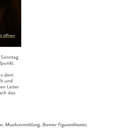
kt öffnen
m Sonntag
lpunkt.
aus dem
lt und
en Leiter
nach das
en
,
Musikvermittlung
,
Bremer Figurentheater
,