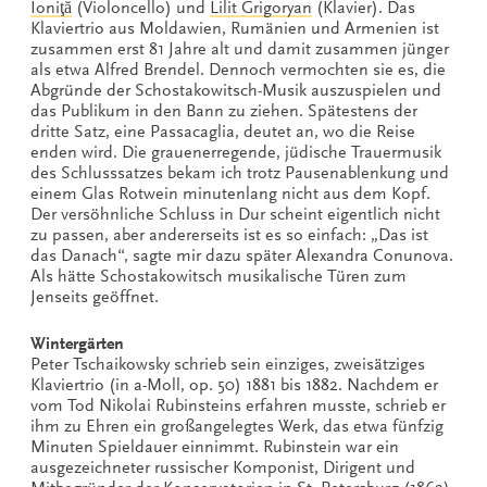
Ioniţă
(Violoncello) und
Lilit Grigoryan
(Klavier). Das
Klaviertrio aus Moldawien, Rumänien und Armenien ist
zusammen erst 81 Jahre alt und damit zusammen jünger
als etwa Alfred Brendel. Dennoch vermochten sie es, die
Abgründe der Schostakowitsch-Musik auszuspielen und
das Publikum in den Bann zu ziehen. Spätestens der
dritte Satz, eine Passacaglia, deutet an, wo die Reise
enden wird. Die grauenerregende, jüdische Trauermusik
des Schlusssatzes bekam ich trotz Pausenablenkung und
einem Glas Rotwein minutenlang nicht aus dem Kopf.
Der versöhnliche Schluss in Dur scheint eigentlich nicht
zu passen, aber andererseits ist es so einfach: „Das ist
das Danach“, sagte mir dazu später Alexandra Conunova.
Als hätte Schostakowitsch musikalische Türen zum
Jenseits geöffnet.
Wintergärten
Peter Tschaikowsky schrieb sein einziges, zweisätziges
Klaviertrio (in a-Moll, op. 50) 1881 bis 1882. Nachdem er
vom Tod Nikolai Rubinsteins erfahren musste, schrieb er
ihm zu Ehren ein großangelegtes Werk, das etwa fünfzig
Minuten Spieldauer einnimmt. Rubinstein war ein
ausgezeichneter russischer Komponist, Dirigent und