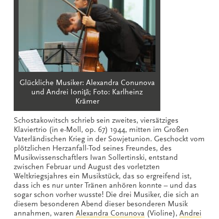
Glückliche Musiker: Alexandra Conunova
und Andrei Ioniţă; Foto: Karlheinz
Krämer
Schostakowitsch schrieb sein zweites, viersätziges
Klaviertrio (in e-Moll, op. 67) 1944, mitten im Großen
Vaterländischen Krieg in der Sowjetunion. Geschockt vom
plötzlichen Herzanfall-Tod seines Freundes, des
Musikwissenschaftlers Iwan Sollertinski, entstand
zwischen Februar und August des vorletzten
Weltkriegsjahres ein Musikstück, das so ergreifend ist,
dass ich es nur unter Tränen anhören konnte – und das
sogar schon vorher wusste! Die drei Musiker, die sich an
diesem besonderen Abend dieser besonderen Musik
annahmen, waren
Alexandra Conunova
(Violine),
Andrei