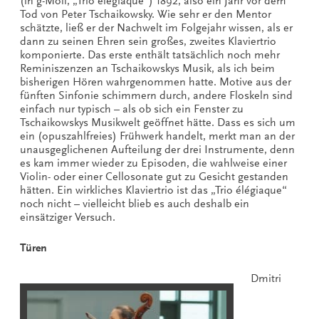
(in g-Moll, „Trio élégiaque“) 1892, also ein Jahr vor dem
Tod von Peter Tschaikowsky. Wie sehr er den Mentor
schätzte, ließ er der Nachwelt im Folgejahr wissen, als er
dann zu seinen Ehren sein großes, zweites Klaviertrio
komponierte. Das erste enthält tatsächlich noch mehr
Reminiszenzen an Tschaikowskys Musik, als ich beim
bisherigen Hören wahrgenommen hatte. Motive aus der
fünften Sinfonie schimmern durch, andere Floskeln sind
einfach nur typisch – als ob sich ein Fenster zu
Tschaikowskys Musikwelt geöffnet hätte. Dass es sich um
ein (opuszahlfreies) Frühwerk handelt, merkt man an der
unausgeglichenen Aufteilung der drei Instrumente, denn
es kam immer wieder zu Episoden, die wahlweise einer
Violin- oder einer Cellosonate gut zu Gesicht gestanden
hätten. Ein wirkliches Klaviertrio ist das „Trio élégiaque“
noch nicht – vielleicht blieb es auch deshalb ein
einsätziger Versuch.
Türen
Dmitri