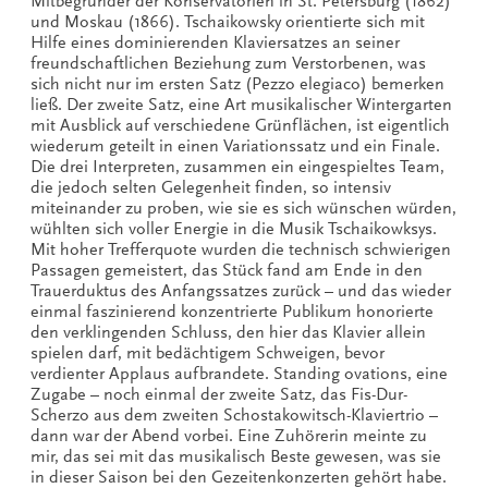
Mitbegründer der Konservatorien in St. Petersburg (1862)
und Moskau (1866). Tschaikowsky orientierte sich mit
Hilfe eines dominierenden Klaviersatzes an seiner
freundschaftlichen Beziehung zum Verstorbenen, was
sich nicht nur im ersten Satz (Pezzo elegiaco) bemerken
ließ. Der zweite Satz, eine Art musikalischer Wintergarten
mit Ausblick auf verschiedene Grünflächen, ist eigentlich
wiederum geteilt in einen Variationssatz und ein Finale.
Die drei Interpreten, zusammen ein eingespieltes Team,
die jedoch selten Gelegenheit finden, so intensiv
miteinander zu proben, wie sie es sich wünschen würden,
wühlten sich voller Energie in die Musik Tschaikowksys.
Mit hoher Trefferquote wurden die technisch schwierigen
Passagen gemeistert, das Stück fand am Ende in den
Trauerduktus des Anfangssatzes zurück – und das wieder
einmal faszinierend konzentrierte Publikum honorierte
den verklingenden Schluss, den hier das Klavier allein
spielen darf, mit bedächtigem Schweigen, bevor
verdienter Applaus aufbrandete. Standing ovations, eine
Zugabe – noch einmal der zweite Satz, das Fis-Dur-
Scherzo aus dem zweiten Schostakowitsch-Klaviertrio –
dann war der Abend vorbei. Eine Zuhörerin meinte zu
mir, das sei mit das musikalisch Beste gewesen, was sie
in dieser Saison bei den Gezeitenkonzerten gehört habe.