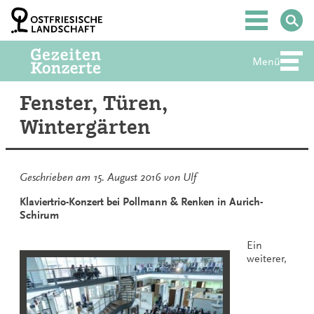
Zum
Inhalt
Hauptmenü
springen
Menü
Abte
Fenster, Türen,
Wintergärten
Geschrieben am
15. August 2016
von
Ulf
Klaviertrio-Konzert bei Pollmann & Renken in Aurich-
Schirum
Ein
weiterer,