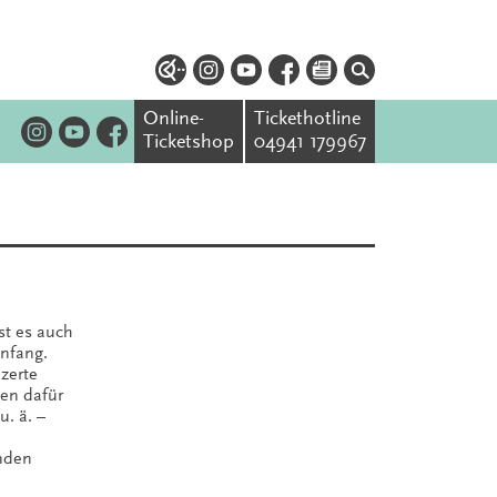
Online-
Tickethotline
Ticketshop
04941 179967
st es auch
Anfang.
zerte
en dafür
. ä. –
enden