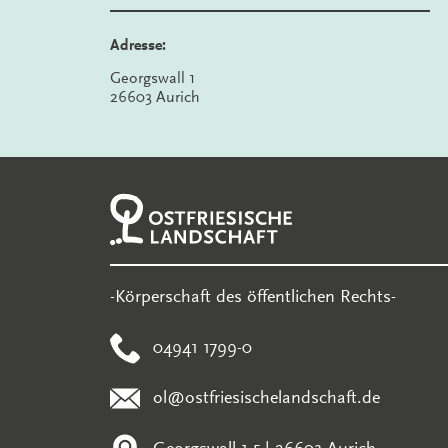
Adresse:
Georgswall 1
26603 Aurich
-Körperschaft des öffentlichen Rechts-
04941 1799-0
ol@ostfriesischelandschaft.de
Georgswall 1-5 | 26603 Aurich