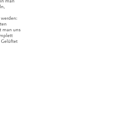
enn man
ln,
t werden:
iten
gt man uns
mplett
Gelüftet