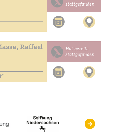
stattgefunden
assa, Raffael
Hat bereits
stattgefunden
t“