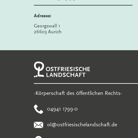
Adresse:
Georgswall 1
26603 Aurich
-Körperschaft des öffentlichen Rechts-
04941 1799-0
ol@ostfriesischelandschaft.de