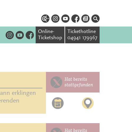
Online-
Tickethotline
Ticketshop
04941 179967
Hat bereits
stattgefunden
ann erklingen
ierenden
Hat bereits