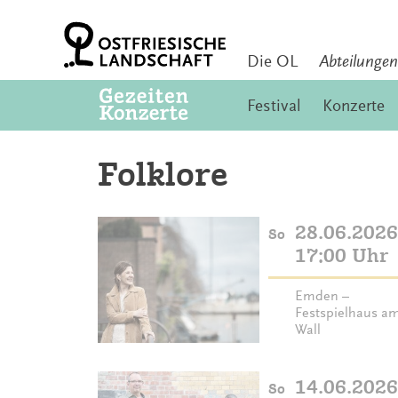
Zum
Inhalt
springen
Die OL
Abteilungen
Festival
Konzerte
Folklore
28.06.2026
So
17:00 Uhr
Emden –
Festspielhaus a
Wall
14.06.2026
So