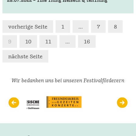
28.07.2022 – Tine Thing Helseth & tenThing
Seitennummeri
vorherige Seite
1
…
7
8
der
9
10
11
…
16
Beiträge
nächste Seite
Wir bedanken uns bei unseren Festivalförderern