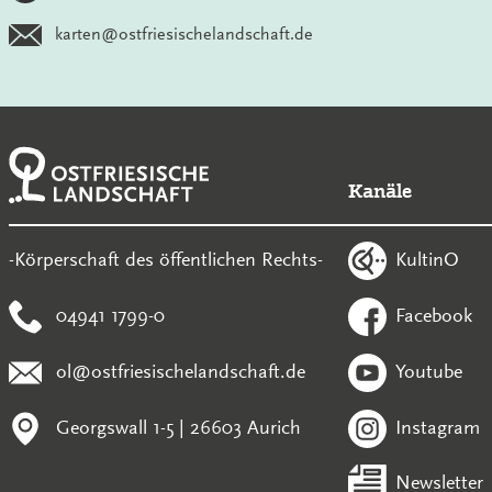
karten@ostfriesischelandschaft.de
Kanäle
KultinO
-Körperschaft des öffentlichen Rechts-
04941 1799-0
Facebook
ol@ostfriesischelandschaft.de
Youtube
Georgswall 1-5 | 26603 Aurich
Instagram
Newsletter