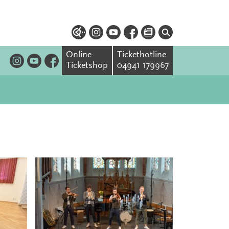
Online-
Tickethotline
Ticketshop
04941 179967