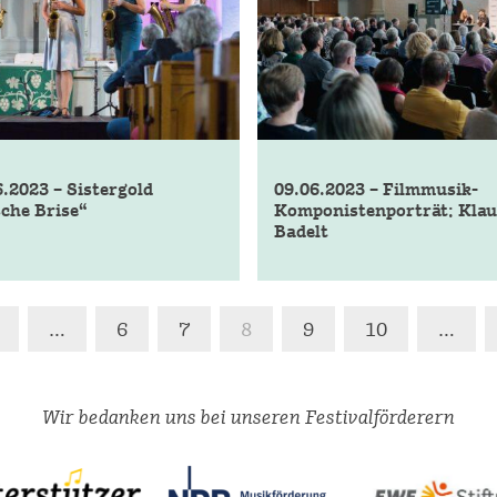
6.2023 – Sistergold
09.06.2023 – Filmmusik-
sche Brise“
Komponisten­porträt: Klau
Badelt
Seitennumm
…
6
7
8
9
10
…
der
Wir bedanken uns bei unseren Festivalförderern
Beiträge