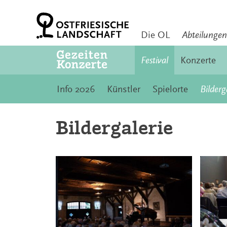
Zum
Inhalt
springen
Die OL
Abteilungen
Festival
Konzerte
Info 2026
Künstler
Spielorte
Bilderg
Bildergalerie