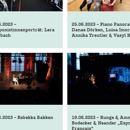
6.2023 –
25.06.2023 – Piano Panor
onistinnenporträt: Lera
Danae Dörken, Luisa Imor
bach
Annika Treutler & Vasyl 
6.2023 – Rebekka Bakken
19.06.2023 – Runge & Am
Bodecker & Neander „Espr
Français“