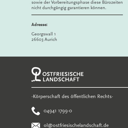
sowie der Vorbereitungsphase diese Bürozeiten
nicht durchgängig garantieren können.
Adresse:
Georgswall 1
26603 Aurich
-Körperschaft des öffentlichen Rechts-
04941 1799-0
ol@ostfriesischelandschaft.de