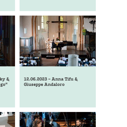
sky &
12.06.2023 – Anna Tifu &
Ego“
Giuseppe Andaloro