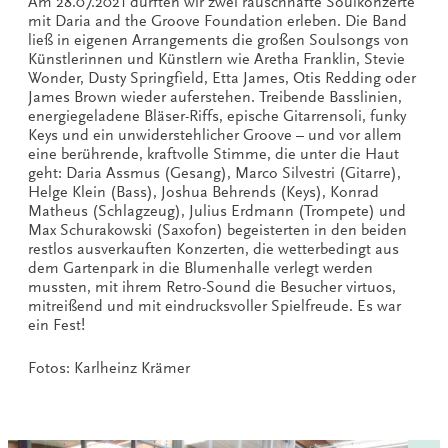
Am 28.07.2021 durften wir zwei rauschhafte Soulkonzerte
mit Daria and the Groove Foundation erleben. Die Band
ließ in eigenen Arrangements die großen Soulsongs von
Künstlerinnen und Künstlern wie Aretha Franklin, Stevie
Wonder, Dusty Springfield, Etta James, Otis Redding oder
James Brown wieder auferstehen. Treibende Basslinien,
energiegeladene Bläser-Riffs, epische Gitarrensoli, funky
Keys und ein unwiderstehlicher Groove – und vor allem
eine berührende, kraftvolle Stimme, die unter die Haut
geht: Daria Assmus (Gesang), Marco Silvestri (Gitarre),
Helge Klein (Bass), Joshua Behrends (Keys), Konrad
Matheus (Schlagzeug), Julius Erdmann (Trompete) und
Max Schurakowski (Saxofon) begeisterten in den beiden
restlos ausverkauften Konzerten, die wetterbedingt aus
dem Gartenpark in die Blumenhalle verlegt werden
mussten, mit ihrem Retro-Sound die Besucher virtuos,
mitreißend und mit eindrucksvoller Spielfreude. Es war
ein Fest!
Fotos: Karlheinz Krämer