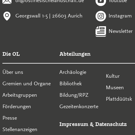
ol@ostfriesischelandschaft.de
Youtube
Georgswall 1-5 | 26603 Aurich
Instagram
Newsletter
Die OL
Abteilungen
Über uns
Archäologie
Kultur
Gremien und Organe
Bibliothek
Museen
Arbeitsgruppen
Bildung/RPZ
Plattdüütsk
Förderungen
Gezeitenkonzerte
Presse
Impressum
&
Datenschutz
Stellenanzeigen