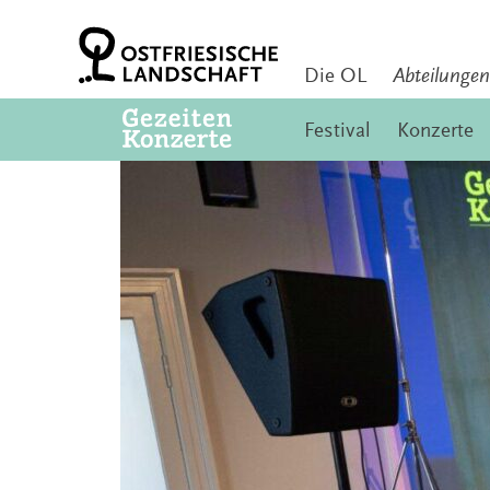
Zum
Inhalt
springen
Die OL
Abteilungen
Festival
Konzerte