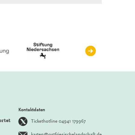
Kontaktdaten
ortet
Tickethotline 04941 179967
karten@ostfriesischelandschaft.de