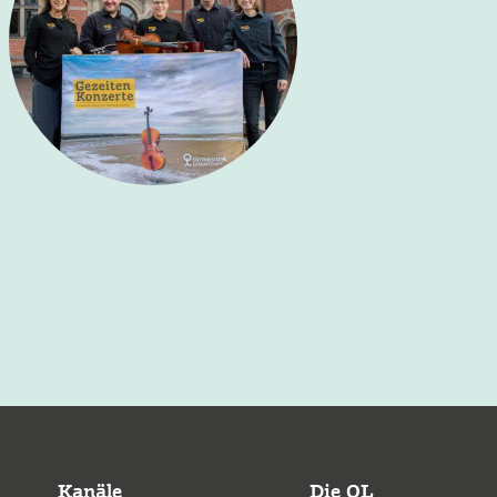
Kanäle
Die OL