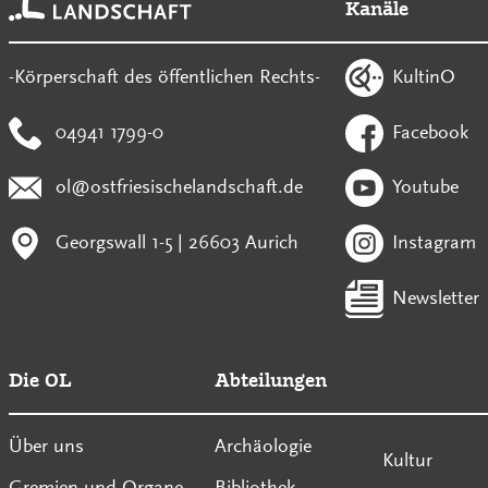
Kanäle
KultinO
-Körperschaft des öffentlichen Rechts-
04941 1799-0
Facebook
ol@ostfriesischelandschaft.de
Youtube
Georgswall 1-5 | 26603 Aurich
Instagram
Newsletter
Die OL
Abteilungen
Über uns
Archäologie
Kultur
Gremien und Organe
Bibliothek