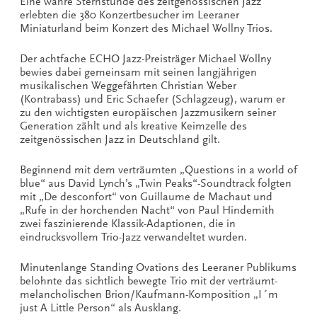
Eine wahre Sternstunde des zeitgenössischen Jazz
erlebten die 380 Konzertbesucher im Leeraner
Miniaturland beim Konzert des Michael Wollny Trios.
Der achtfache ECHO Jazz-Preisträger Michael Wollny
bewies dabei gemeinsam mit seinen langjährigen
musikalischen Weggefährten Christian Weber
(Kontrabass) und Eric Schaefer (Schlagzeug), warum er
zu den wichtigsten europäischen Jazzmusikern seiner
Generation zählt und als kreative Keimzelle des
zeitgenössischen Jaz
z in Deutschland gilt.
Beginnend mit dem verträumten „Questions in a world of
blue“ aus David Lynch’s „Twin Peaks“-Soundtrack folgten
mit „De desconfort“ von Guillaume de Machaut und
„Rufe in der horchenden Nacht“ von Paul Hindemith
zwei faszinierende Klassik-Adaptionen, die in
eindrucksvollem Trio-Jazz verwandeltet wurden.
Minutenlange Standing Ovations des Leeraner Publikums
belohnte das sichtlich bewegte Trio mit der verträumt-
melancholischen Brion/Kaufmann-Komposition „I´m
just A Little Person“ als Ausklang.