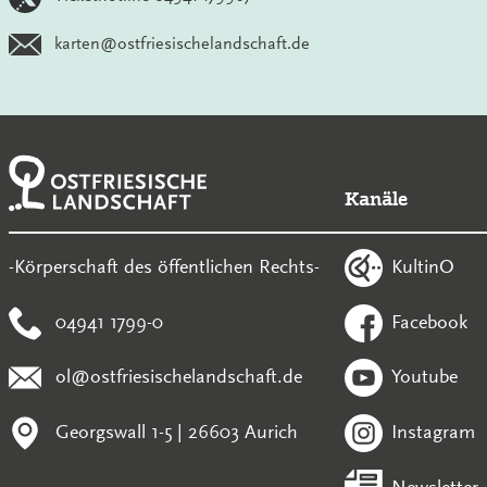
karten@ostfriesischelandschaft.de
Kanäle
KultinO
-Körperschaft des öffentlichen Rechts-
04941 1799-0
Facebook
ol@ostfriesischelandschaft.de
Youtube
Georgswall 1-5 | 26603 Aurich
Instagram
Newsletter