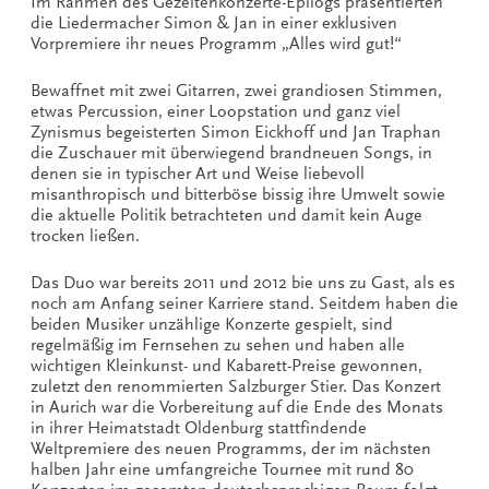
Im Rahmen des Gezeitenkonzerte-Epilogs präsentierten
die Liedermacher Simon & Jan in einer exklusiven
Vorpremiere ihr neues Programm „Alles wird gut!“
Bewaffnet mit zwei Gitarren, zwei grandiosen Stimmen,
etwas Percussion, einer Loopstation und ganz viel
Zynismus begeisterten Simon Eickhoff und Jan Traphan
die Zuschauer mit überwiegend brandneuen Songs, in
denen sie in typischer Art und Weise liebevoll
misanthropisch und bitterböse bissig ihre
Umwelt sowie
die aktuelle Politik betrachteten und damit kein Auge
trocken ließen.
Das Duo war bereits 2011 und 2012 bie uns zu Gast, als es
noch am Anfang seiner Karriere stand. Seitdem haben die
beiden Musiker unzählige Konzerte gespielt, sind
regelmäßig im Fernsehen zu sehen und haben alle
wichtigen Kleinkunst- und Kabarett-Preise gewonnen,
zuletzt den renommierten Salzburger Stier. Das Konzert
in Aurich war die Vorbereitung auf die Ende des Monats
in ihrer Heimatstadt Oldenburg stattfindende
Weltpremiere des neuen Programms, der im nächsten
halben Jahr eine umfangreiche Tournee mit rund 80