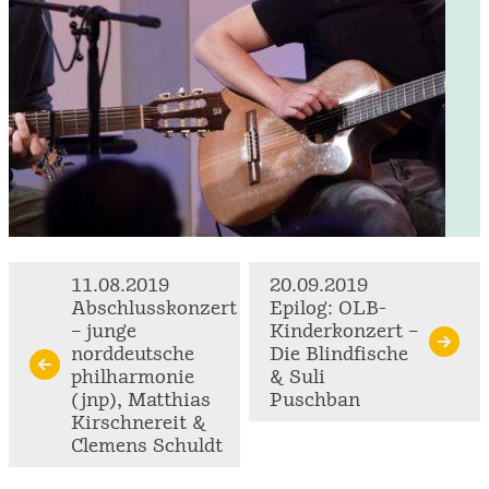
Continue
11.08.2019
20.09.2019
Abschlusskonzert
Epilog: OLB-
Reading
– junge
Kinderkonzert –
norddeutsche
Die Blindfische
philharmonie
& Suli
(jnp), Matthias
Puschban
Kirschnereit &
Clemens Schuldt