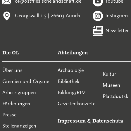
ol@ostfriesischelandschaft.de
Youtube
Georgswall 1-5 | 26603 Aurich
Instagram
Newsletter
Die OL
Abteilungen
Über uns
Archäologie
Kultur
Gremien und Organe
Bibliothek
Museen
Arbeitsgruppen
Bildung/RPZ
Plattdüütsk
Förderungen
Gezeitenkonzerte
Presse
Impressum
&
Datenschutz
Stellenanzeigen