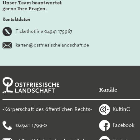
Unser Team beantwortet
gerne Ihre Fragen.
Kontaktdaten
Tickethotline 04941 179967
karten@ostfriesischelandschaft.de
Kanäle
KultinO
-Körperschaft des öffentlichen Rechts-
04941 1799-0
Facebook